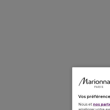
Vos préférence
Nous et
nos part
améliorer votre ex