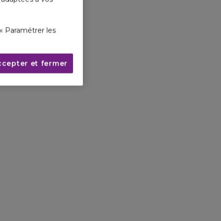
é les fragrances qui ont la capacité à faire
a Azzurra capture l’atmosphère à la fois
« Paramétrer les
 sexy de la méditerranée – pour moi, c’est
l’évasion ultime
ccepter et fermer
TOM FORD