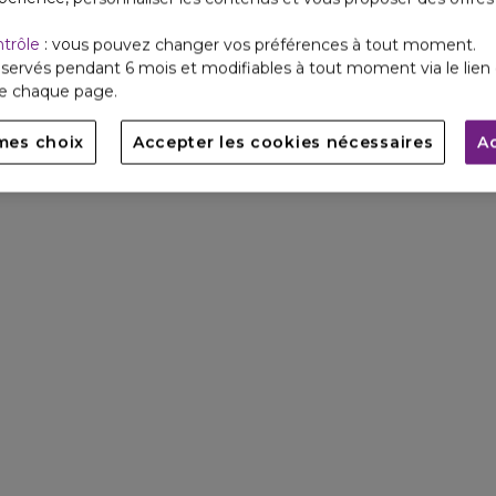
J’ai toujours aim
ntrôle
: vous pouvez changer vos préférences à tout moment.
voyager. Cost
servés pendant 6 mois et modifiables à tout moment via le lien 
décontractée et
de chaque page.
mes choix
Accepter les cookies nécessaires
A