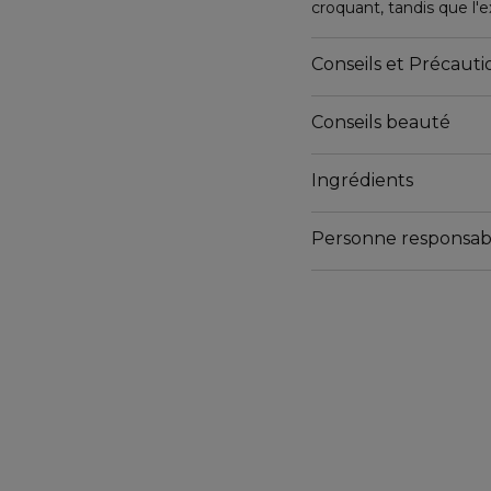
croquant, tandis que l'
révèlent le parfum boisé
L'absolu de ciste et un
Conseils et Précautio
l'esprit d'un luxe sans e
Conseils beauté
Ingrédients
Personne responsab
Email
contactmanufacturer