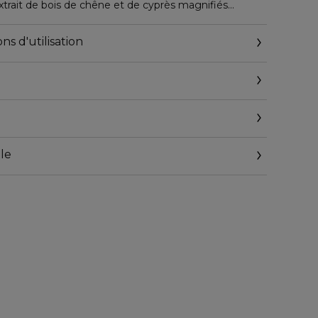
extrait de bois de chêne et de cyprès magnifiés
 de la forêt côtière.
e harmonie d'ambres illuminent la fragrance, capturant
ns d'utilisation
ntraves.
le
@elcompanies.com