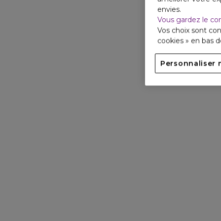
envies.
Vous gardez le co
Vos choix sont con
cookies » en bas 
Personnaliser 