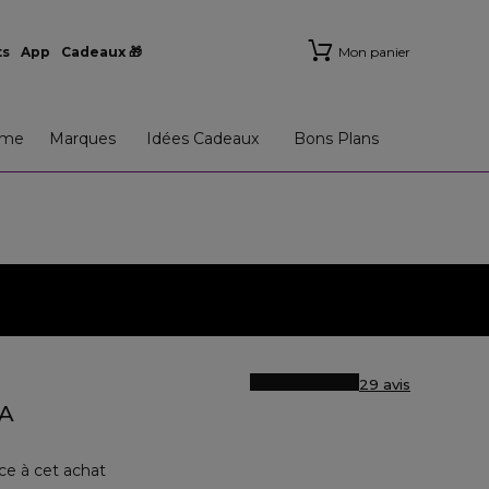
ts
App
Cadeaux 🎁
Mon panier
me
Marques
Idées Cadeaux
Bons Plans
29 avis
A
ce à cet achat