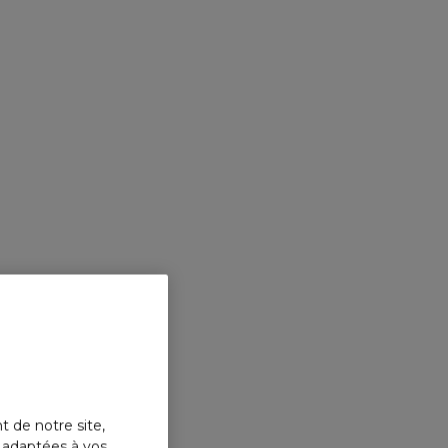
e de
née où le
se mêle au
dunes.
COSTA AZZURRA PARFUM
Costa Azzurra Parfum
insuffle une vague de
fraicheur grâce au citron
italien croquant. Tandis que
l’extrait de bois de chêne et
de cyprès magnifiés révèlent
le parfum boisé de la forêt
côtière.
t de notre site,
s adaptées à vos