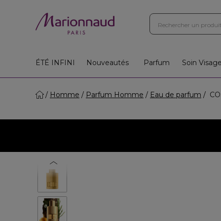
Boutiques
Instituts
App
Cadeaux 🎁
ÉTÉ INFINI
Nouveautés
Parfum
Soin Visag
Homme
Parfum Homme
Eau de parfum
COS