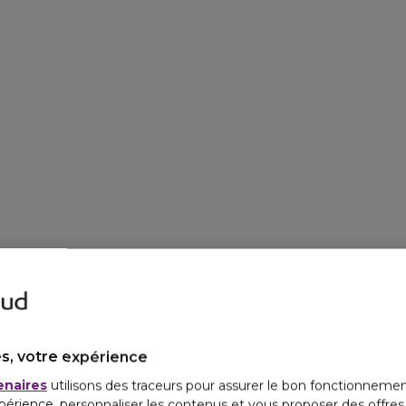
parfum. Une vagu
fraicheur instanta
sel de l’air marin 
parfum boisé des 
s, votre expérience
enaires
utilisons des traceurs pour assurer le bon fonctionnemen
périence, personnaliser les contenus et vous proposer des offre