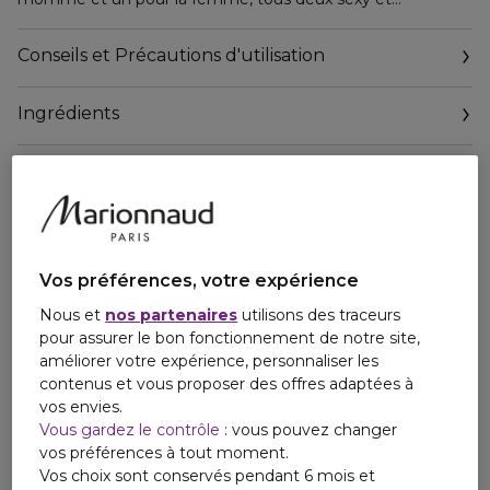
énergétiques. Diesel Fuel for Life for Him, c'est le parfum
de ceux qui vivent chaque jour comme s'il n'y avait pas de
Conseils et Précautions d'utilisation
lendemain, le secret d'une vie pleine de succès.
Cette fragrance dégage une énergie remarquable. Elle
Ingrédients
s'ouvre sur le contraste incisif de l'anis étoilé et d'un
pamplemousse pétillant. Son coeur, résolument viril, allie
l'immortelle et la lavande, conférant au parfum toute sa
masculinité. Pour finir, son fond poudré se voit contrasté
par une sensation musquée et boisée, laissant un sillage
mémorable.
Le flacon de Diesel Fuel for Life, inspiré d'une flasque de
whisky rétro et sexy, est une déclaration à lui seul.
Vos préférences, votre expérience
Nous et
nos partenaires
utilisons des traceurs
pour assurer le bon fonctionnement de notre site,
améliorer votre expérience, personnaliser les
contenus et vous proposer des offres adaptées à
vos envies.
Vous gardez le contrôle
: vous pouvez changer
vos préférences à tout moment.
Vos choix sont conservés pendant 6 mois et