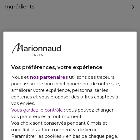
complexe qui oscille entre deux pôles : le noir et le blanc, le
Ingrédients
masculin et le féminin, la force et la sensibilité, le classique
et l'inédit, la maîtrise et l'improvisation.
L'OLFACTION
La virilité et la force perceptibles dès les premières notes
traduisent une masculinité fraîche et vibrante portée par la
Coriandre. Le Géranium apporte une touche florale
masculine, puis, très vite, l'ambiance se transforme avec
l'Armoise et le Cyprès qui livrent la mesure d'un homme
chaleureux, intelligent et esthète. L'Accord Fougère
Vos préférences, votre expérience
aromatique classique devient de plus en plus singulier pour
Nous et
nos partenaires
utilisons des traceurs
se développer vers des ambiances plus sombres et
pour assurer le bon fonctionnement de notre site,
mystérieuses avec le Patchouli.
améliorer votre expérience, personnaliser les
contenus et vous proposer des offres adaptées à
vos envies.
Vous gardez le contrôle
: vous pouvez changer
vos préférences à tout moment.
Vos choix sont conservés pendant 6 mois et
modifiables à tout moment via le lien «
Paramétrer les cookies » en bas de chaque page.