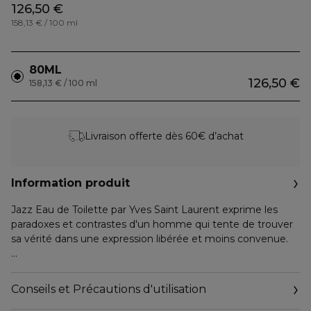
126,50 €
158,13 € / 100 ml
80ML
126,50 €
158,13 € / 100 ml
Livraison offerte dès 60€ d’achat
Information produit
Jazz Eau de Toilette par Yves Saint Laurent exprime les
paradoxes et contrastes d'un homme qui tente de trouver
sa vérité dans une expression libérée et moins convenue.
L'HISTOIRE
Après des années d'affirmation masculine et virile, il dévoile
Conseils et Précautions d'utilisation
sa part sensible et assume les paradoxes d'une personnalité