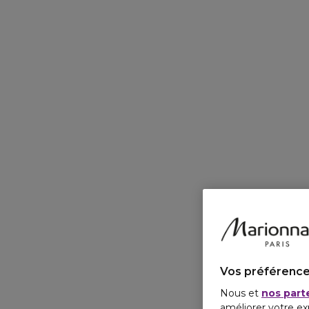
Vos préférence
Nous et
nos part
améliorer votre ex