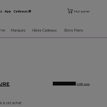
ts
App
Cadeaux 🎁
Mon panier
me
Marques
Idées Cadeaux
Bons Plans
AIRE
438 avis
e à cet achat