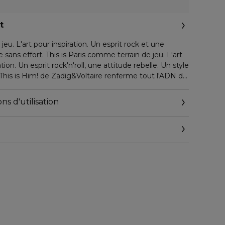
t
eu. L'art pour inspiration. Un esprit rock et une
on. Un esprit rock'n'roll, une attitude rebelle. Un style
This is Him! de Zadig&Voltaire renferme tout l'ADN de
plique à son alter ego, This is Her!
ont à la fois opposés et attirés l'un vers l'autre. Au
ns d'utilisation
nces intemporelles, c'est l'histoire d'une passion
en noir et blanc. L'alchimie d'un couple
é addictif.
Un jeune Parisien, élégant et audacieux, vêtu d'un
tyle est affirmé. Il associe avec désinvolture
s au pamplemousse, le tout agrémenté d'une note de
té, forte de sa liberté d'esprit, est à l'image des notes
ensuelle et addictive, suivie par la senteur persistante
'n'roll, emblématique de Zadig & Voltaire.
ans le parfum This is Him! de Zadig&Voltaire un esprit
ion et d'insouciance. Nous voulions refléter cette