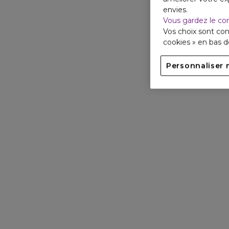
envies.
Vous gardez le co
Vos choix sont con
cookies » en bas 
Personnaliser 