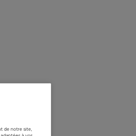
onnalités fortes, originales : senteur de jasmin pour
ur lui. Elles sont suivies par une vanille sucrée pour la
r une noisette légère et un coeur d'encens pour son
s deux parfums sont sublimés par un même sillage
e santal, véritable signature olfactive de Zadig&Voltaire.
t de notre site,
s adaptées à vos