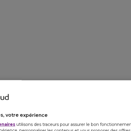
En ouverture, deux pers
elle, notes d'agrumes po
version féminine, et pa
alter ego masculin. Le
parisien arty : le bois d
s, votre expérience
enaires
utilisons des traceurs pour assurer le bon fonctionnemen
périence, personnaliser les contenus et vous proposer des offre