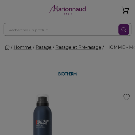
Homme
Rasage
Rasage et Pré-rasage
HOMME - Mouss