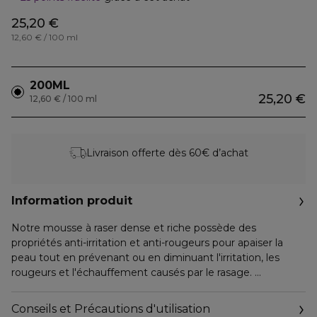
25,20 €
12,60 € / 100 ml
200ML
25,20 €
12,60 € / 100 ml
Livraison offerte dès 60€ d’achat
Information produit
Notre mousse à raser dense et riche possède des
propriétés anti-irritation et anti-rougeurs pour apaiser la
peau tout en prévenant ou en diminuant l'irritation, les
rougeurs et l'échauffement causés par le rasage.
Enrichie en allantoïne, en plancton thermique et en zinc +
Conseils et Précautions d'utilisation