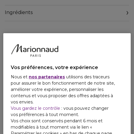
L.Digita (actifs antibactériens et apaisants), cette mousse à
raser prévient efficacement les irritations et les brûlures
Ingrédients
post-rasage laissant la peau douce et protégée.
Profitez de la qualité et de l'expertise de Biotherm
Homme, la marque N°1 mondial des soins premium pour
hommes.
Vos préférences, votre expérience
Nous et
nos partenaires
utilisons des traceurs
pour assurer le bon fonctionnement de notre site,
améliorer votre expérience, personnaliser les
contenus et vous proposer des offres adaptées à
vos envies.
Vous gardez le contrôle
: vous pouvez changer
vos préférences à tout moment.
Vos choix sont conservés pendant 6 mois et
modifiables à tout moment via le lien «
Paramétrer les cookies » en bas de chaque page.