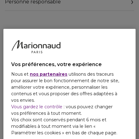
Personne responsable
Ingrédients actifs:
Email
- Acide hyaluronique : aide la peau à retenir l'hydratation
contactmanufacturer@elcompanies.com
pour une hydratation continue toute la journée.
- Glycérine : soutient et répare la barrière d'hydratation
naturelle de la peau.
- Caféine : apaise la peau fraîchement rasée et contribue à
la protéger grâce à son pouvoir hydratant.
Développé par des dermatologues.
Vos préférences, votre expérience
Soumis à des tests d'allergie.100 % sans parfum.
Nous et
nos partenaires
utilisons des traceurs
Convient aux peaux sensibles.
pour assurer le bon fonctionnement de notre site,
améliorer votre expérience, personnaliser les
contenus et vous proposer des offres adaptées à
vos envies.
Vous gardez le contrôle
: vous pouvez changer
vos préférences à tout moment.
Vos choix sont conservés pendant 6 mois et
modifiables à tout moment via le lien «
Paramétrer les cookies » en bas de chaque page.