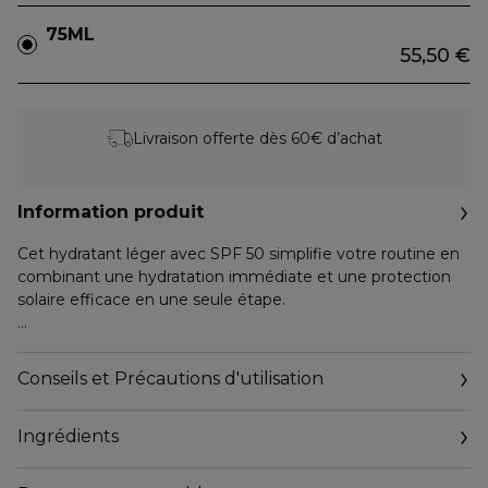
75ML
55,50 €
Livraison offerte dès 60€ d’achat
Information produit
Cet hydratant léger avec SPF 50 simplifie votre routine en
combinant une hydratation immédiate et une protection
solaire efficace en une seule étape.
Enrichi en acide hyaluronique, il hydrate instantanément la
peau, tandis que sa formule aide à la protéger des rayons
Conseils et Précautions d'utilisation
UVA/UVB, responsables du vieillissement prématuré.
En seulement 2 heures, la barrière d'hydratation est
Ingrédients
renforcée. Sa texture soyeuse, non grasse et sans fini blanc
pénètre rapidement. La peau est douce, confortable et
protégée tout au long de la journée.