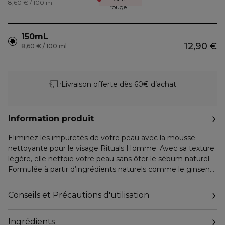
8,60 € / 100 ml
rouge
150mL
12,90 €
8,60 € / 100 ml
Livraison offerte dès 60€ d’achat
Information produit
Eliminez les impuretés de votre peau avec la mousse
nettoyante pour le visage Rituals Homme. Avec sa texture
légère, elle nettoie votre peau sans ôter le sébum naturel.
Formulée à partir d’ingrédients naturels comme le ginseng
et le Purify Complex – mariant charbon, extrait de ginseng
et acide lactique – pour nettoyer votre peau en profondeur.
Conseils et Précautions d'utilisation
• Élimine les impuretés et l’excès de sébum
Ingrédients
• Formule douce