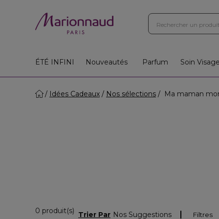
ÉTÉ INFINI
Nouveautés
Parfum
Soin Visag
Idées Cadeaux
Nos sélections
Ma maman mon
0 Produits Affichés
0 produit(s)
Trier Par
Nos Suggestions
Filtres