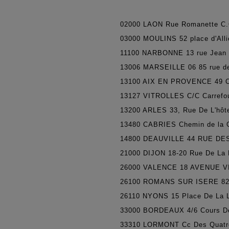
02000
LAON Rue Romanette C.
03000
MOULINS 52 place d'Alli
11100
NARBONNE 13 rue Jean 
13006
MARSEILLE 06 85 rue d
13100
AIX EN PROVENCE 49 C
13127
VITROLLES C/C Carrefo
13200
ARLES 33, Rue De L'hôte
13480
CABRIES Chemin de la 
14800
DEAUVILLE 44 RUE DE
21000
DIJON 18-20 Rue De La 
26000
VALENCE 18 AVENUE V
26100
ROMANS SUR ISERE 82 
26110
NYONS 15 Place De La L
33000
BORDEAUX 4/6 Cours De
33310
LORMONT Cc Des Quatre