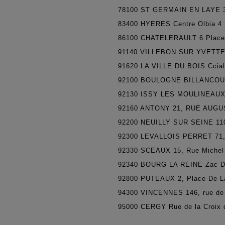
78100
ST GERMAIN EN LAYE 3
83400
HYERES Centre Olbia 4 
86100
CHATELERAULT 6 Place
91140
VILLEBON SUR YVETTE C
91620
LA VILLE DU BOIS Ccial
92100
BOULOGNE BILLANCOURT 
92130
ISSY LES MOULINEAUX 3,
92160
ANTONY 21, RUE AUGU
92200
NEUILLY SUR SEINE 110,
92300
LEVALLOIS PERRET 71, 
92330
SCEAUX 15, Rue Michel 
92340
BOURG LA REINE Zac De 
92800
PUTEAUX 2, Place De L
94300
VINCENNES 146, rue de
95000
CERGY Rue de la Croix 