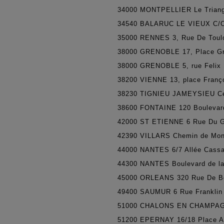
34000
MONTPELLIER Le Triangl
34540
BALARUC LE VIEUX C/C 
35000
RENNES 3, Rue De Toul
38000
GRENOBLE 17, Place Gr
38000
GRENOBLE 5, rue Felix 
38200
VIENNE 13, place Franço
38230
TIGNIEU JAMEYSIEU Cen
38600
FONTAINE 120 Boulevard
42000
ST ETIENNE 6 Rue Du G
42390
VILLARS Chemin de Mont
44000
NANTES 6/7 Allée Cass
44300
NANTES Boulevard de la 
45000
ORLEANS 320 Rue De B
49400
SAUMUR 6 Rue Franklin 
51000
CHALONS EN CHAMPAGN
51200
EPERNAY 16/18 Place A