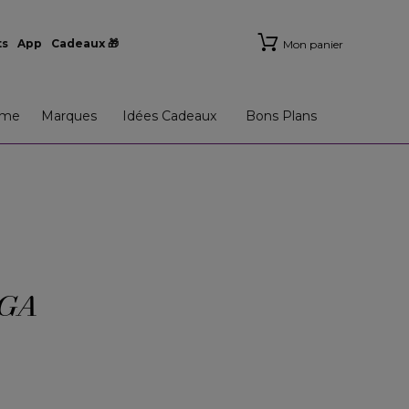
ts
App
Cadeaux 🎁
Mon panier
me
Marques
Idées Cadeaux
Bons Plans
GA