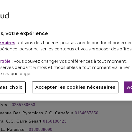
 Grande Rue -
0385487373
 1 Rue Jean Jaures
0450455785
Grande Rue -
0450262424
x Colombier -
0145447137
s, votre expérience
Champs Elysées -
0153965000
enaires
utilisons des traceurs pour assurer le bon fonctionnemen
Du Maine 80 Av. Du Maine
0156803400
périence, personnaliser les contenus et vous proposer des offre
ntion -
0144190642
ntrôle
: vous pouvez changer vos préférences à tout moment.
 Charles -
0140596240
servés pendant 6 mois et modifiables à tout moment via le lien 
ctor Hugo -
0147559090
de chaque page.
 Ternes -
0145741791
mes choix
Accepter les cookies nécessaires
A
rmes -
0235716866
 CHAMPSMELEE -
0235700045
tyrs -
0235780653
nue Des Pyramides C.C. Carrefour
0164687850
al C.C. Carre Sénart
0160180423
La Paroisse -
0130839090