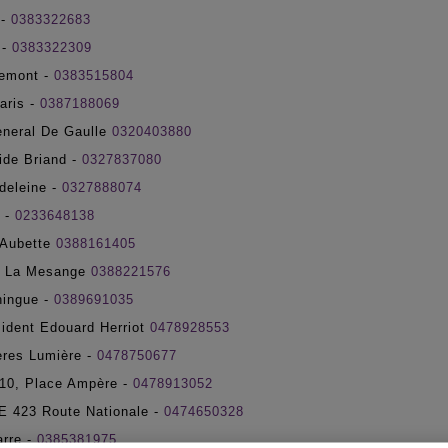
 -
0383322683
 -
0383322309
emont -
0383515804
aris -
0387188069
eneral De Gaulle
0320403880
ide Briand -
0327837080
deleine -
0327888074
 -
0233648138
Aubette
0388161405
 La Mesange
0388221576
ningue -
0389691035
ident Edouard Herriot
0478928553
ères Lumière -
0478750677
0, Place Ampère -
0478913052
423 Route Nationale -
0474650328
rre -
0385381975