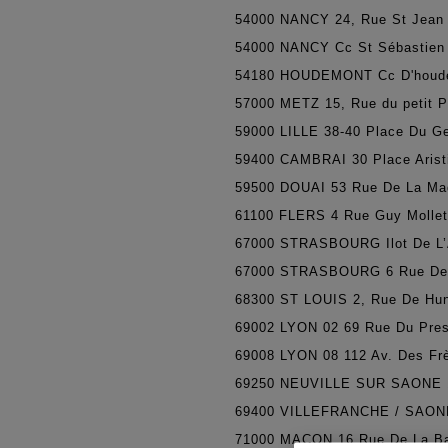
54000
NANCY 24, Rue St Jean
54000
NANCY Cc St Sébastien
54180
HOUDEMONT Cc D'houd
57000
METZ 15, Rue du petit P
59000
LILLE 38-40 Place Du G
59400
CAMBRAI 30 Place Arist
59500
DOUAI 53 Rue De La Ma
61100
FLERS 4 Rue Guy Mollet
67000
STRASBOURG Ilot De L’
67000
STRASBOURG 6 Rue De
68300
ST LOUIS 2, Rue De Hu
69002
LYON 02 69 Rue Du Pres
69008
LYON 08 112 Av. Des Fr
69250
NEUVILLE SUR SAONE 1
69400
VILLEFRANCHE / SAONE 
71000
MACON 16 Rue De La Ba