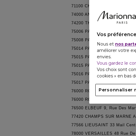
71100
CHALON SUR SAONE 66,
74000
ANNECY Centre Bonlieu
74200
THONON LES BAINS 52 
75006
PARIS 06 8 Rue Du Vieu
Vos préférence
75008
PARIS 08 104 Av. Des 
Nous et
nos part
75014
PARIS 14 68/80 Avenue 
améliorer votre ex
envies.
75015
PARIS 15 203 Rue Conve
Vous gardez le co
75015
PARIS 15 103 Rue Saint
Vos choix sont con
75016
PARIS 16 100 Avenue Vi
cookies » en bas 
75017
PARIS 17 55 Avenue Des
Personnaliser 
76000
ROUEN 104 Rue Des Ca
76000
ROUEN 54 RUE DE LA
76500
ELBEUF 9, Rue Des Mar
77420
CHAMPS SUR MARNE Ave
77566
LIEUSAINT 33 Mail Centr
78000
VERSAILLES 48 Rue De 