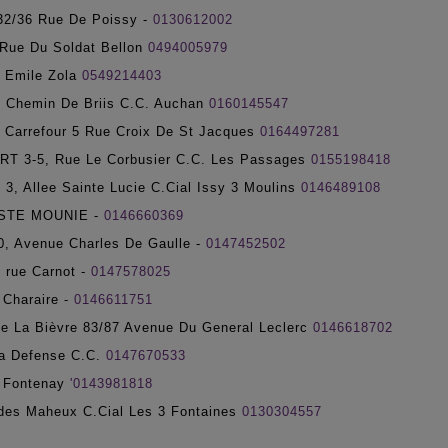
2/36 Rue De Poissy -
0130612002
Rue Du Soldat Bellon
0494005979
 Emile Zola
0549214403
hemin De Briis C.C. Auchan
0160145547
 Carrefour 5 Rue Croix De St Jacques
0164497281
3-5, Rue Le Corbusier C.C. Les Passages
0155198418
 Allee Sainte Lucie C.Cial Issy 3 Moulins
0146489108
STE MOUNIE -
0146660369
 Avenue Charles De Gaulle -
0147452502
rue Carnot -
0147578025
Charaire -
0146611751
La Bièvre 83/87 Avenue Du General Leclerc
0146618702
a Defense C.C.
0147670533
 Fontenay
'0143981818
des Maheux C.Cial Les 3 Fontaines
0130304557