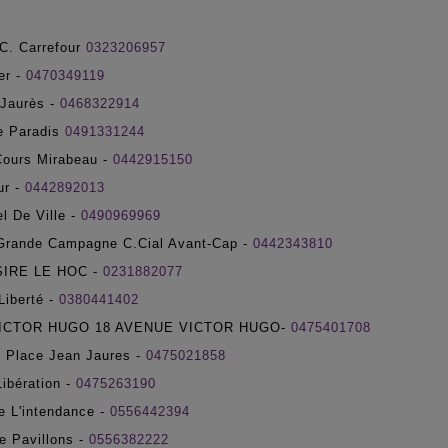
C. Carrefour
0323206957
er -
0470349119
Jaurès -
0468322914
e Paradis
0491331244
ours Mirabeau -
0442915150
ur -
0442892013
l De Ville -
0490969969
Grande Campagne C.Cial Avant-Cap -
0442343810
SIRE LE HOC -
0231882077
Liberté -
0380441402
ICTOR HUGO 18 AVENUE VICTOR HUGO-
0475401708
Place Jean Jaures -
0475021858
ibération -
0475263190
 L'intendance -
0556442394
 Pavillons -
0556382222