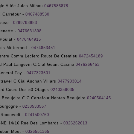
e Allée Jules Milhau
0467586878
Carrefour -
0467488530
ouse -
0299793983
enette -
0476631898
Poulat -
0476464915
is Mitterrand -
0474853451
tre Comm.Leclerc Route De Cremieu
0472454189
 Paul Langevin C.Cial Geant Casino
0476266453
eneral Foy -
0477323501
ravel C.Cial Auchan Villars
0477933014
ard Cours Des 50 Otages
0240358035
Beaujoire C.C Carrefour Nantes Beaujoire
0240504145
ourgogne -
0238533567
Roosevelt -
0241500760
E 14/16 Rue Des Lombards -
0326262613
uban Moet -
0326551365