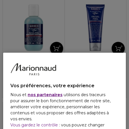
KIEHLS
KIEHLS
FACIAL FUEL
FACIAL FUEL
Nettoyant visage énergisant
Exfoliant visage énergisant
5
1
29,00 €
29,00 €
À partir de
Vos préférences, votre expérience
4.8
6
2 formats
Nous et
nos partenaires
utilisons des traceurs
pour assurer le bon fonctionnement de notre site,
améliorer votre expérience, personnaliser les
contenus et vous proposer des offres adaptées à
vos envies.
Vous gardez le contrôle
: vous pouvez changer