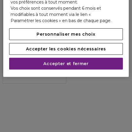
vos préférences à tout moment.
Vos choix sont conservés pendant 6 mois et
modifiables à tout moment via le lien «
Paramétrer les cookies » en bas de chaque page.
Personnaliser mes choix
Accepter les cookies nécessaires
KIEHLS
"CLOSE-SHAVERS" SQUADRON™
Crème à raser haute fraîcheur tous types de peaux
Accepter et fermer
13,00 €