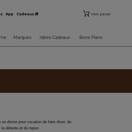
ts
App
Cadeaux 🎁
Mon panier
me
Marques
Idées Cadeaux
Bons Plans
 se donne pour vocation de faire rêver, de
e la détente et du repos.