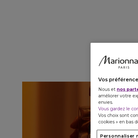
Vos préférence
Nous et
nos part
améliorer votre ex
envies.
Vous gardez le co
Vos choix sont con
cookies » en bas 
Personnaliser 