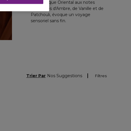
Ayurvédique Oriental aux notes
enivrantes d'Ambre, de Vanille et de
Patchouli, évoque un voyage
sensoriel sans fin.
Trier Par
Nos Suggestions
Filtres