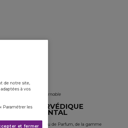
LA SU
VOYAGE
L Eau d
94,50 
t de notre site,
s adaptées à vos
Incontournable
AYURVÉDIQUE
« Paramétrer les
ORIENTAL
Cette Eau de Parfum, de la gamme
ccepter et fermer