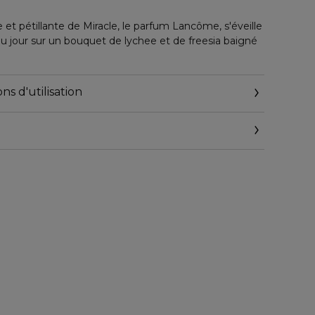
 et pétillante de Miracle, le parfum Lancôme, s'éveille
au jour sur un bouquet de lychee et de freesia baigné
êle aux notes de magnolia, jasmin, gingembre et
ns d'utilisation
e vous enveloppe dans la sensualité de l'ambre et du
çaise du bonheur depuis 1935.