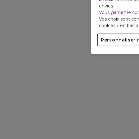
envies.
Vous gardez le co
Vos choix sont con
cookies » en bas 
Personnaliser 