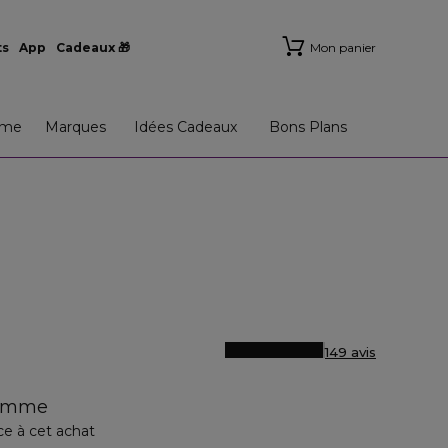
ts
App
Cadeaux 🎁
Mon panier
me
Marques
Idées Cadeaux
Bons Plans
149 avis
Femme
ce à cet achat