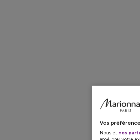
Vos préférence
Nous et
nos part
améliorer votre ex