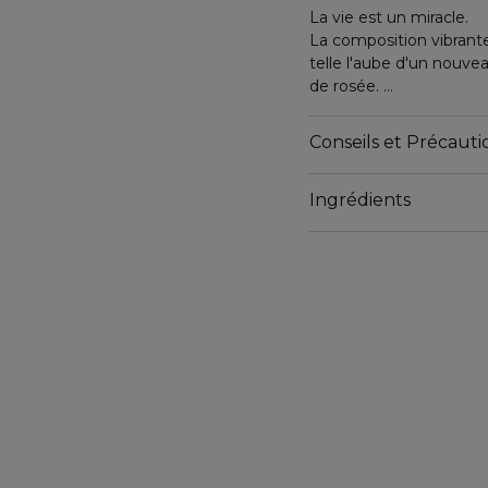
La vie est un miracle.
La composition vibrante
telle l'aube d'un nouve
de rosée.
Son cœur d'épices se m
Conseils et Précautio
poivre quand son sillag
musc.
Ingrédients
Lancôme la marque fran