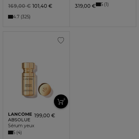
5
1
169,00 €
101,40 €
319,00 €
4.7
325
LANCÔME
199,00 €
ABSOLUE
Sérum yeux
5
4