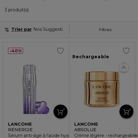
3 Produits Affichés
3 produit(s)
Trier par
Nos Suggestions
Filtres
40%
Rechargeable
LANCÔME
LANCÔME
RÉNERGIE
ABSOLUE
Sérum anti-âge à l'acide hyaluronique, la vitamine c+ niacina
Crème légère - rechargeable