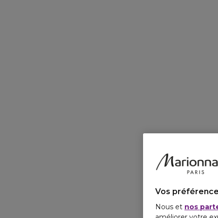
Vos préférence
Nous et
nos part
améliorer votre ex