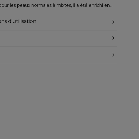
ur les peaux normales à mixtes, il a été enrichi en
onifier et affiner le grain de la peau en douceur tout
res traces d'impuretés.
ns d'utilisation
voir les soins de votre rituel quotidien.
çaise du bonheur depuis 1935.