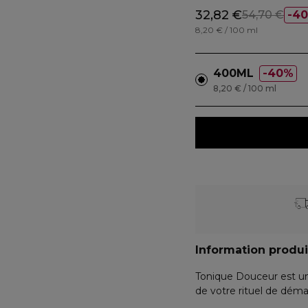
32,82 €
54,70 €
4
8,20 € / 100 ml
400ML
40%
8,20 € / 100 ml
Information produi
Tonique Douceur est une
de votre rituel de déma