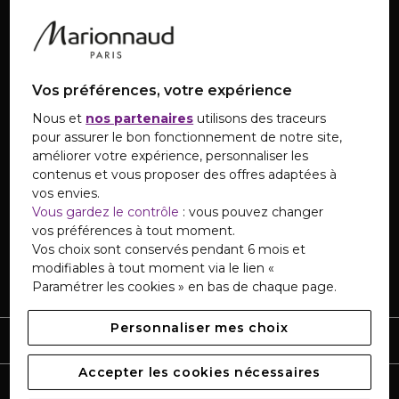
Vos préférences, votre expérience
SERVICE CLIENTS
Nous et
nos partenaires
utilisons des traceurs
Notre Service Clients est disponible du lundi au
pour assurer le bon fonctionnement de notre site,
samedi de 08h à 20h.
améliorer votre expérience, personnaliser les
contenus et vous proposer des offres adaptées à
vos envies.
CONTACTEZ-NOUS
Vous gardez le contrôle
: vous pouvez changer
Retrouvez
notre service pour les personnes sourdes
vos préférences à tout moment.
et malentendantes
du lundi au vendredi de 9h à 18h.
Vos choix sont conservés pendant 6 mois et
modifiables à tout moment via le lien «
Paramétrer les cookies » en bas de chaque page.
A PROPOS
Personnaliser mes choix
SERVICES
Accepter les cookies nécessaires
AIDE