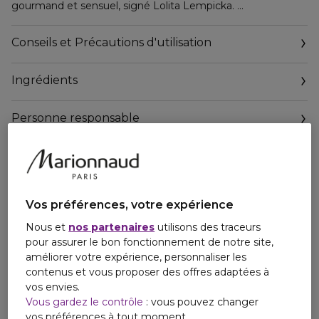
gourmand et sensuel, signé Lolita Lempicka.
Mon Premier Parfum, bouquet contemporain de fleurs de
Conseils et Précautions d'utilisation
réglisse aux notes orientales, charnelles et enivrantes, agit
comme une véritable invitation au voyage et à la passion.
Ingrédients
Une ode à la féminité qui séduit immédiatement,
intensément, éternellement.
Personne responsable
Email
contact@lolitalempicka.fr
Vos préférences, votre expérience
Nous et
nos partenaires
utilisons des traceurs
pour assurer le bon fonctionnement de notre site,
améliorer votre expérience, personnaliser les
contenus et vous proposer des offres adaptées à
vos envies.
Vous gardez le contrôle
: vous pouvez changer
vos préférences à tout moment.