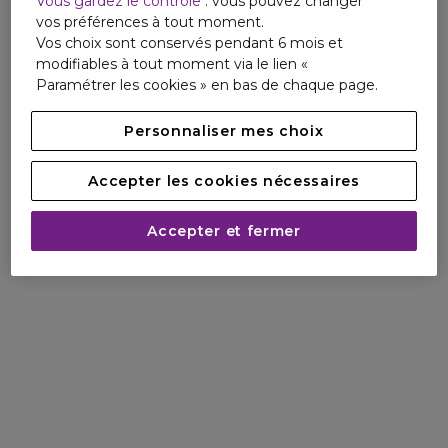
Vous gardez le contrôle
: vous pouvez changer
rincer. Après le lavage, il se rince simplement à l'eau claire,
vos préférences à tout moment.
pour laisser vos cheveux doux, souples et légers. Pour une
Vos choix sont conservés pendant 6 mois et
routine harmonieuse et un éclat préservé jusquà 8
modifiables à tout moment via le lien «
semaines, vous pouvez associer le shampoing Vitamino
Paramétrer les cookies » en bas de chaque page.
Color avec le masque et le lait 10-en-1 de la gamme.
Personnaliser mes choix
Accepter les cookies nécessaires
Accepter et fermer