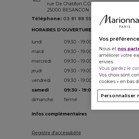
rue De Chatillon C.Cial Valentin
6
25000
BESANCON
Téléphone:
03 81 88 55 82
HORAIRES D’OUVERTURE
Vos préférence
lundi
09:30 - 19:00
Nous et
nos part
mardi
09:30 - 19:00
améliorer votre ex
mercredi
09:30 - 19:00
envies.
Vous gardez le co
jeudi
09:30 - 19:00
Vos choix sont con
vendredi
09:30 - 19:00
cookies » en bas 
samedi
09:30 - 19:00
Personnaliser 
dimanche
fermé
Infos complémentaires
Registre d'accessibilité