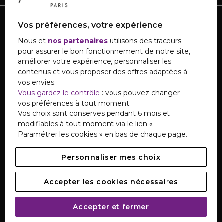
TOUTE L'ACTUALITÉ MARIONNAUD
Vos préférences, votre expérience
Inscrivez-vous et découvrez nos dernières nouvelles
Nous et
nos partenaires
utilisons des traceurs
et promotions
pour assurer le bon fonctionnement de notre site,
améliorer votre expérience, personnaliser les
contenus et vous proposer des offres adaptées à
vos envies.
S'INSCRIRE
Vous gardez le contrôle
: vous pouvez changer
vos préférences à tout moment.
Vos choix sont conservés pendant 6 mois et
modifiables à tout moment via le lien «
TÉLÉCHARGEZ NOTRE APPLICATION
Paramétrer les cookies » en bas de chaque page.
Personnaliser mes choix
Accepter les cookies nécessaires
SERVICE CLIENTS
Accepter et fermer
Notre Service Clients est disponible du lundi au