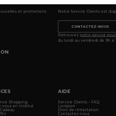
UD
SERVICE CLIENTS
nouvelles et promotions
Notre Service Clients est dis
CONTACTEZ-NOUS
Retrouvez
notre service pou
du lundi au vendredi de 9h à 
ION
ICES
AIDE
ence Shopping
Service Clients - FAQ
-vous en Institut
Livraison
 Cadeau
Droit de rétractation
frir
Contactez-nous