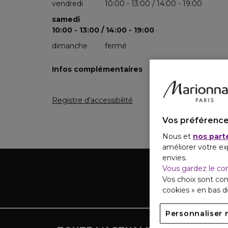
vendredi
10:00 - 13:00 / 14:00 - 19:00
samedi
10:00 - 13:00 / 14:00 - 19:00
dimanche
fermé
Infos complémentaires
Registre d'accessibilité
Vos préférence
Nous et
nos part
améliorer votre ex
envies.
Vous gardez le co
Vos choix sont con
cookies » en bas 
Personnaliser 