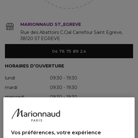
MARIONNAUD ST_EGREVE
Rue des Abattoirs C.Cial Carrefour Saint Egreve
38120
ST EGREVE
04 76 75 89 24
HORAIRES D’OUVERTURE
lundi
09:30 - 19:30
mardi
09:30 - 19:30
mercredi
09:30 - 19:30
jeudi
09:30 - 19:30
vendredi
09:30 - 19:30
samedi
09:30 - 19:30
Vos préférences, votre expérience
dimanche
fermé