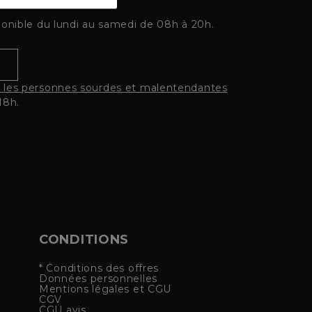
ponible du lundi au samedi de 08h à 20h.
r les personnes sourdes et malentendantes
18h.
CONDITIONS
* Conditions des offres
Données personnelles
Mentions légales et CGU
CGV
CGU avis