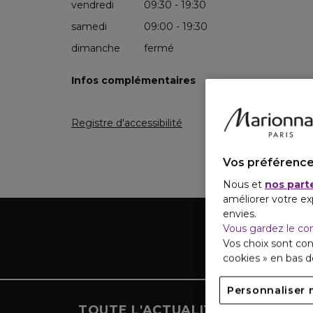
vendredi
09:30 - 19:30
samedi
09:00 - 19:30
dimanche
fermé
Infos complémentaires
Registre d'accessibilité
Vos préférence
Nous et
nos part
améliorer votre ex
envies.
Vous gardez le co
Vos choix sont con
cookies » en bas 
Personnaliser 
TOUTE L'ACTUALITÉ MARIONNA