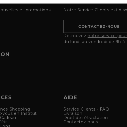
nouvelles et promotions
Notre Service Clients est dis
CONTACTEZ-NOUS
Retrouvez
notre service pou
du lundi au vendredi de 9h à 
ION
ICES
AIDE
ence Shopping
Service Clients - FAQ
-vous en Institut
Livraison
 Cadeau
Droit de rétractation
frir
Contactez-nous
llons