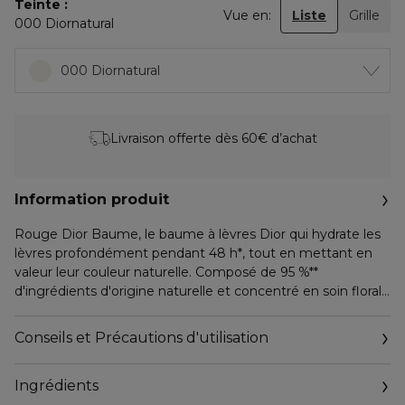
Teinte
Vue en:
Liste
Grille
000 Diornatural
000 Diornatural
Livraison offerte dès 60€ d’achat
Information produit
Rouge Dior Baume, le baume à lèvres Dior qui hydrate les
lèvres profondément pendant 48 h*, tout en mettant en
valeur leur couleur naturelle. Composé de 95 %**
d'ingrédients d'origine naturelle et concentré en soin floral
hydratant, ce baume à lèvres procure 24 h* d'effet lissant,
24 h*** de confort et 8 h* d'effet repulpant.
Conseils et Précautions d'utilisation
Ses 3 teintes universelles subliment la couleur des lèvres ou
améliorent le rendu du rouge à lèvres, tour à tour en
Ingrédients
illuminant, unifiant ou atténuant subtilement la couleur des