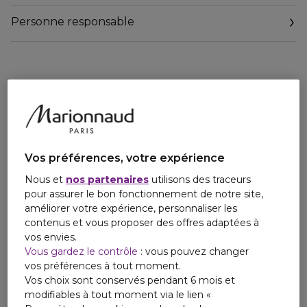
lèvres selon la teinte choisie.
Un baume à lèvres signé des codes couture Dior, orné d'un
Personne responsable
CD argenté et coiffé du motif cannage. L'écrin de Rouge
Dior Baume est rechargeable : ses teintes se clipsent et de
déclipsent en un simple geste.
* Test instrumental sur 30 sujets.
** Valeur calculée sur la base de la norme ISO 16128-1 et ISO
16128-2. Les ingrédients restants participent à la
performance, sensorialité et stabilité de la formule.
*** Auto-scorage par 30 sujets.
Vos préférences, votre expérience
Nous et
nos partenaires
utilisons des traceurs
pour assurer le bon fonctionnement de notre site,
améliorer votre expérience, personnaliser les
contenus et vous proposer des offres adaptées à
vos envies.
Vous gardez le contrôle
: vous pouvez changer
vos préférences à tout moment.
Vos choix sont conservés pendant 6 mois et
modifiables à tout moment via le lien «