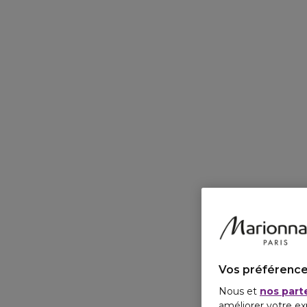
Vos préférence
Nous et
nos part
améliorer votre ex