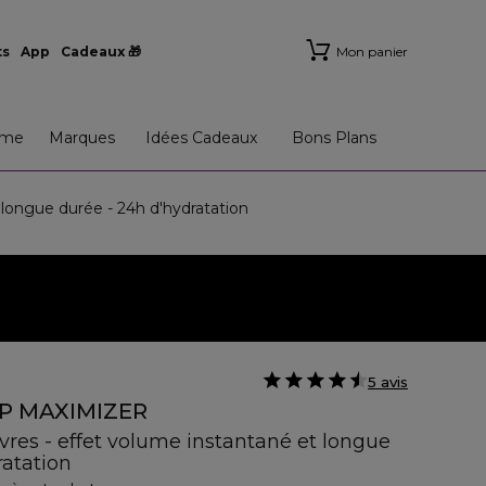
ts
App
Cadeaux 🎁
Mon panier
me
Marques
Idées Cadeaux
Bons Plans
longue durée - 24h d'hydratation
5 avis
IP MAXIMIZER
vres - effet volume instantané et longue
ratation