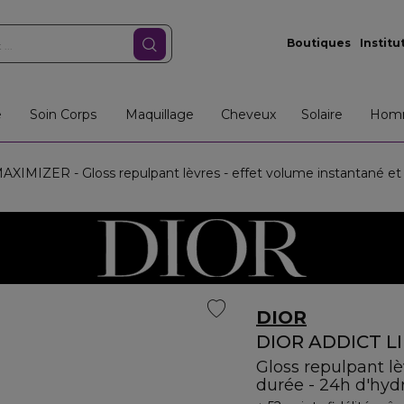
Boutiques
Institu
e
Soin Corps
Maquillage
Cheveux
Solaire
Hom
MIZER - Gloss repulpant lèvres - effet volume instantané et 
DIOR
DIOR ADDICT L
Gloss repulpant lè
durée - 24h d'hyd