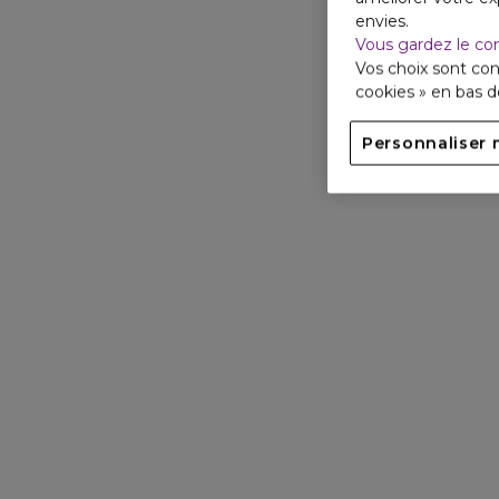
envies.
Vous gardez le co
Vos choix sont con
cookies » en bas 
Personnaliser 