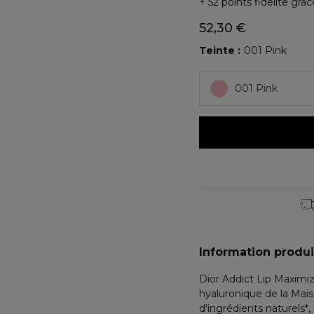
52 points fidélité
grâc
52,30 €
Teinte
001 Pink
001 Pink
Information produi
Dior Addict Lip Maximiz
hyaluronique de la Mai
d'ingrédients naturels*,