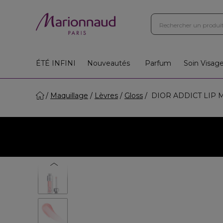
Boutiques
Instituts
App
Cadeaux 🎁
ÉTÉ INFINI
Nouveautés
Parfum
Soin Visag
Maquillage
Lèvres
Gloss
DIOR ADDICT LIP MAXI