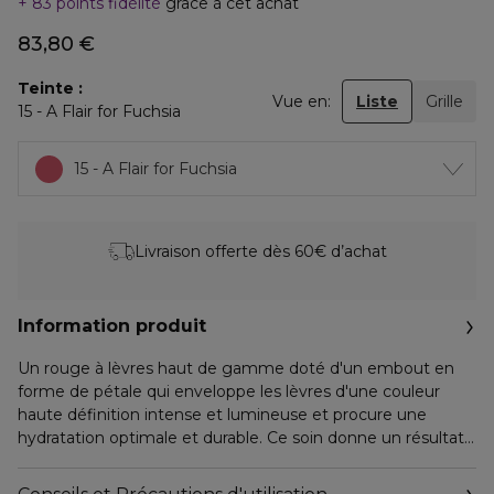
83 points fidélité
grâce à cet achat
83,80 €
Teinte
Vue en:
Liste
Grille
15 - A Flair for Fuchsia
15 - A Flair for Fuchsia
Livraison offerte dès 60€ d’achat
Information produit
Un rouge à lèvres haut de gamme doté d'un embout en
forme de pétale qui enveloppe les lèvres d'une couleur
haute définition intense et lumineuse et procure une
hydratation optimale et durable. Ce soin donne un résultat
soyeux et semi-mat qui tient pendant 8 heures pour des
lèvres lisses, pulpeuses et rayonnantes de santé.