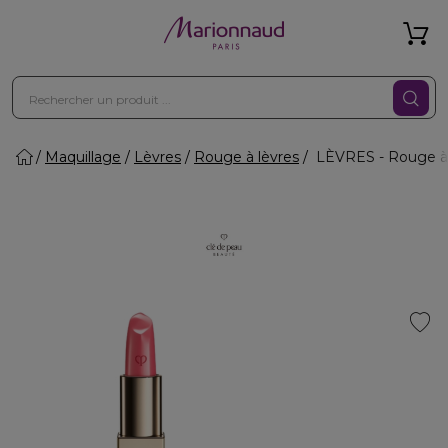
Maquillage
Lèvres
Rouge à lèvres
LÈVRES - Rouge à l