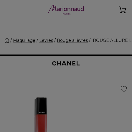
Maquillage
Lèvres
Rouge à lèvres
ROUGE ALLURE LIQU