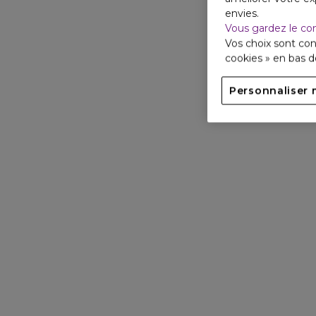
envies.
Vous gardez le co
Vos choix sont con
cookies » en bas 
Personnaliser 