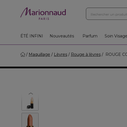
ÉTÉ INFINI
Nouveautés
Parfum
Soin Visag
Maquillage
Lèvres
Rouge à lèvres
ROUGE COCO