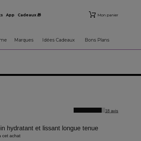
ts
App
Cadeaux 🎁
Mon panier
me
Marques
Idées Cadeaux
Bons Plans
18 avis
in hydratant et lissant longue tenue
à cet achat