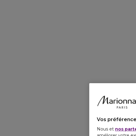
Vos préférence
Nous et
nos part
améliorer votre ex