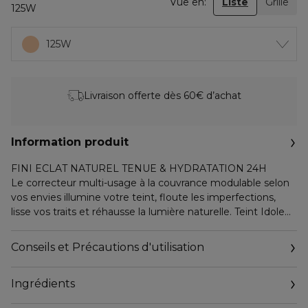
Vue en:
Liste
Grille
125W
125W
Livraison offerte dès 60€ d’achat
Information produit
FINI ECLAT NATUREL TENUE & HYDRATATION 24H
Le correcteur multi-usage à la couvrance modulable selon
vos envies illumine votre teint, floute les imperfections,
lisse vos traits et réhausse la lumière naturelle. Teint Idole
Ultra Wear Care & Glow Serum Concealer vous assure un
teint au fini lumineux à l’effet flouté, qui reste frais toute la
Conseils et Précautions d'utilisation
journée. Pour une routine Glow parfaite, un teint lumineux
et frais, combinez votre Serum Concealer au fond de teint
Ingrédients
Teint Idôle Ultra Wear Care & Glow.
FORMULE ENRICHIE A 81% DE BASE SERUM