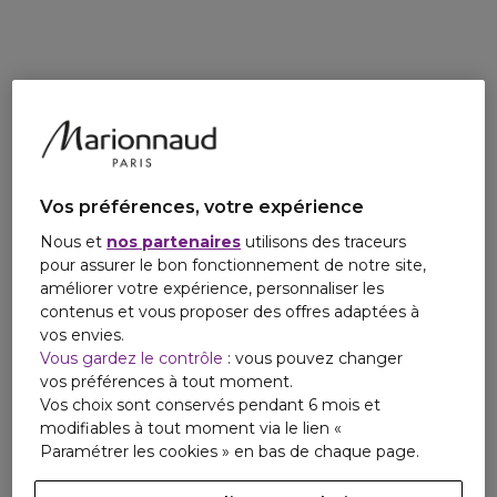
Une formule experte chargée en soin, enrichie à 81% de
base sérum comprenant de l’acide hyaluronique pour
hydrater, des céramides pour lisser, des peptides pour leur
action anti-âge et de l’extrait de Yuzu pour repulper.
CE QUI FAIT LA DIFFERENCE
Ce que les femmes en pensent* : 88% trouvent le produit
léger sur la peau 85% assurent une tenue confortable 24H
84% qualifient le résultat maquillage de naturel 84%
trouvent que le produit à une couvrance modulable 82%
Vos préférences, votre expérience
trouvent leur peau instantanément plus belle après
application 81% retrouvent une meilleure qualité de peau
Nous et
nos partenaires
utilisons des traceurs
après 14 jours d’utilisation 76% affirment que le teint parait
pour assurer le bon fonctionnement de notre site,
frais et reposé toute la journée *Test réalisé sur 139
améliorer votre expérience, personnaliser les
femmes.
contenus et vous proposer des offres adaptées à
vos envies.
Vous gardez le contrôle
: vous pouvez changer
vos préférences à tout moment.
Vos choix sont conservés pendant 6 mois et
modifiables à tout moment via le lien «
Paramétrer les cookies » en bas de chaque page.