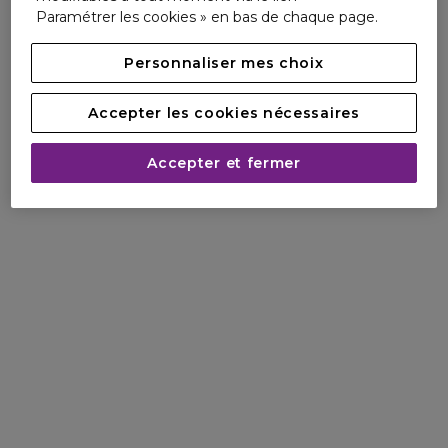
Paramétrer les cookies » en bas de chaque page.
instantanément le teint.
Le Complexe anti-pollution Clarins préserve la peau des
Personnaliser mes choix
effets nocifs de la pollution atmosphérique et intérieure.
Accepter les cookies nécessaires
Pour qui ?
Toutes les femmes qui souhaitent une base de teint pour
Accepter et fermer
mettre en valeur leur beauté naturelle et corriger un teint
terne et des signes de fatigue.
SOS Primer existe en 5 teintes pour corriger
instantanément le teint et répondre sur-mesure aux
besoins de la peau.