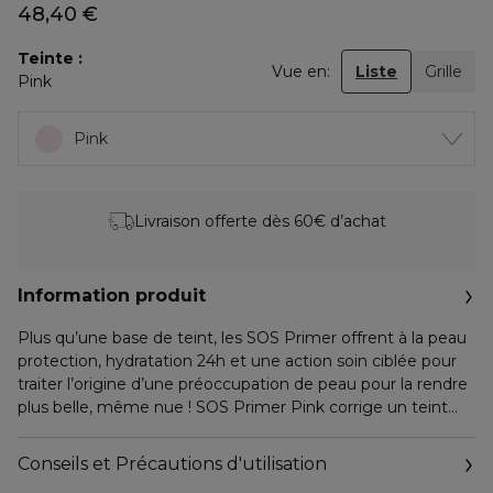
48,40 €
Teinte
Vue en:
Liste
Grille
Pink
Pink
Livraison offerte dès 60€ d’achat
Information produit
Plus qu’une base de teint, les SOS Primer offrent à la peau
protection, hydratation 24h et une action soin ciblée pour
traiter l’origine d’une préoccupation de peau pour la rendre
plus belle, même nue ! SOS Primer Pink corrige un teint
terne et des signes de fatigue pour un teint reposé et
éclatant. Elle facilite l’application du maquillage et en assure
Conseils et Précautions d'utilisation
une meilleure tenue, tout en prenant soin de votre peau.