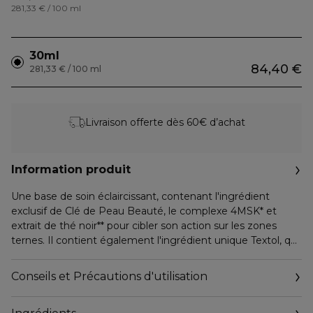
281,33 € / 100 ml
30ml
84,40 €
281,33 € / 100 ml
Livraison offerte dès 60€ d’achat
Information produit
Une base de soin éclaircissant, contenant l'ingrédient
exclusif de Clé de Peau Beauté, le complexe 4MSK* et
extrait de thé noir** pour cibler son action sur les zones
ternes. Il contient également l'ingrédient unique Textol, qui
maintient une hydratation optimale et assure un confort
maximal.
Conseils et Précautions d'utilisation
Sa texture fraîche, semblable à celle d'un sérum, aide la