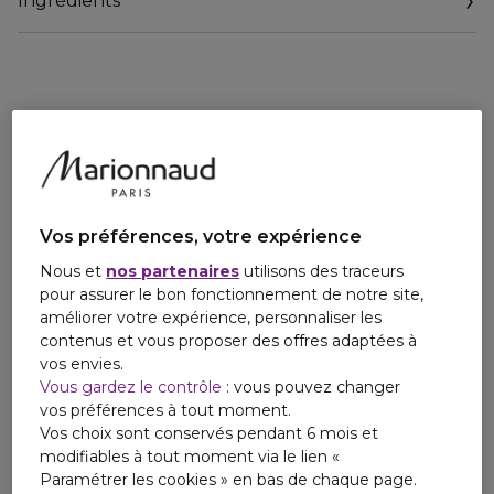
Ingrédients
peau à retrouver sa douceur et sa souplesse. Une formule
équilibrée, ni grasse, ni poudrée, qui permet d'améliorer
l'adhérence et le rendu final du fond de teint que vous
appliquerez par la suite.
Sensation d'hydratation pendant 16 heures. Effet
maquillage longue tenue pendant huit heures
*4MSK : un ingrédient éclaircissant efficace.
**Extrait de thé noir qui présente des propriétés
antioxydantes. Maintient la transparence de la couche
Vos préférences, votre expérience
cornéenne (test in vitro).
Nous et
nos partenaires
utilisons des traceurs
Testé cliniquement sur 16 femmes.
pour assurer le bon fonctionnement de notre site,
Testé cliniquement sur 32 femmes
améliorer votre expérience, personnaliser les
contenus et vous proposer des offres adaptées à
vos envies.
Vous gardez le contrôle
: vous pouvez changer
vos préférences à tout moment.
Vos choix sont conservés pendant 6 mois et
modifiables à tout moment via le lien «
Paramétrer les cookies » en bas de chaque page.