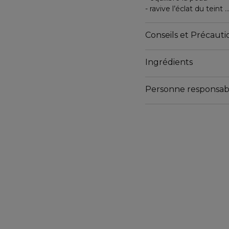
- ravive l’éclat du teint
- unifie, hydrate et pro
Résultat : un teint unifi
Conseils et Précautio
Complexe anti-pollition 
Ingrédients
Testé dermatologique
Non comédogène. Oil f
Personne responsab