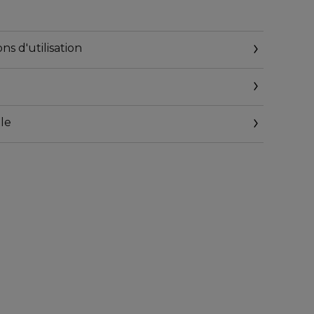
tège la peau
é qui respire la santé.
ns d'utilisation
exclusif Clarins
ment.
ree.
le