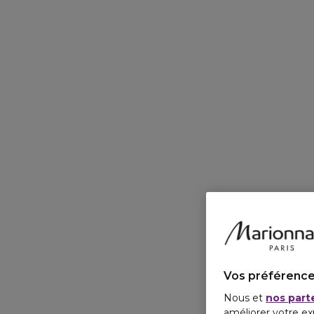
Vos préférence
Nous et
nos part
améliorer votre ex