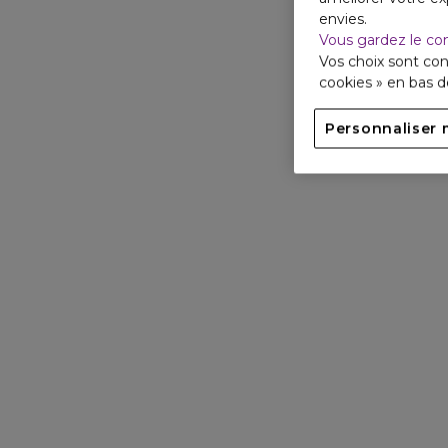
envies.
Vous gardez le co
Vos choix sont con
cookies » en bas 
Personnaliser 