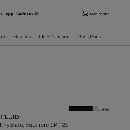
ts
App
Cadeaux 🎁
Mon panier
me
Marques
Idées Cadeaux
Bons Plans
5 avis
 FLUID
t hydrate, équilibre SPF 25