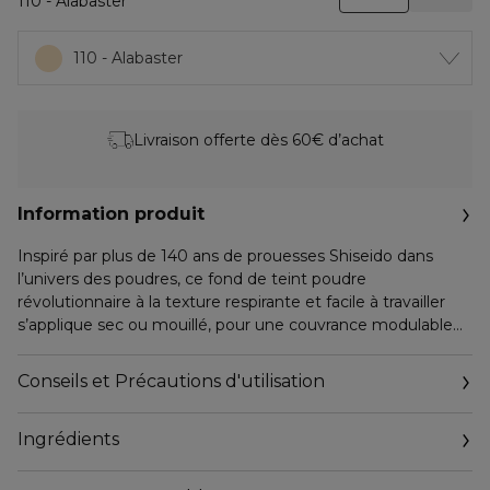
110 - Alabaster
110 - Alabaster
Livraison offerte dès 60€ d’achat
Information produit
Inspiré par plus de 140 ans de prouesses Shiseido dans
l’univers des poudres, ce fond de teint poudre
révolutionnaire à la texture respirante et facile à travailler
s’applique sec ou mouillé, pour une couvrance modulable
au fini naturel effet « peau nue ».
Conseils et Précautions d'utilisation
Formulé avec la Technologie ActiveForce™, ce produit
onctueux et aérien s’adapte parfaitement à chaque
Ingrédients
carnation tout en résistant à la chaleur, à l’humidité et aux
mouvements du visage, pour un teint resplendissant de
fraîcheur et de naturel sans aucune retouche. Grâce à