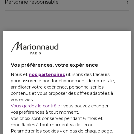
Personne responsable
l’association innovante de la Poudre Time Match, du Gel
Auto-Régénérant et des Polymères ActiGel, ce fond de
teint poudre redouble de luminosité en éliminant l’excès
d’humidité, pour un fini impeccable du matin au soir.
Enrichie en extrait de thym serpolet aux vertus
antioxydantes, en poudre de nacre réflectrice de lumière,
en acide hyaluronique pour une hydratation instantanée et
en Poudre Smart Correcting pour sublimer la texture de la
peau et illuminer l’éclat du teint, cette formule inédite
Vos préférences, votre expérience
assure une couvrance sur mesure totalement homogène
pendant 24 heures.
Nous et
nos partenaires
utilisons des traceurs
pour assurer le bon fonctionnement de notre site,
Présentée dans un boîtier compact aux lignes épurées
améliorer votre expérience, personnaliser les
ourlé de la fine bande rouge signature de la marque, cette
contenus et vous proposer des offres adaptées à
poudre offre une tenue impeccable à l’épreuve de la
vos envies.
transpiration, de l’eau et de l’humidité, et régule la brillance
Vous gardez le contrôle
: vous pouvez changer
huit heures durant.
vos préférences à tout moment.
Vos choix sont conservés pendant 6 mois et
Organisées en cinq gradations selon leur profondeur et leur
modifiables à tout moment via le lien «
intensité, les 16 teintes disponibles – qui puisent leur nom
Paramétrer les cookies » en bas de chaque page.