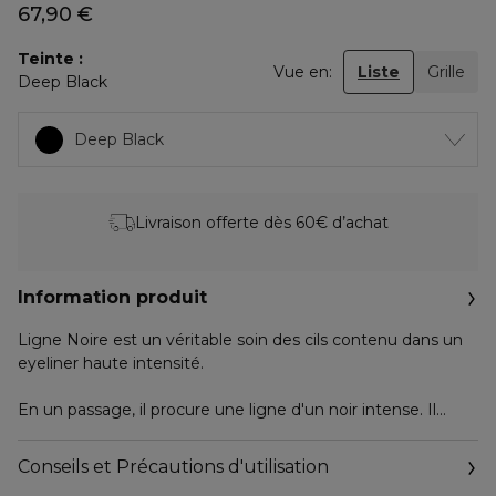
67,90 €
Teinte
Vue en:
Liste
Grille
Deep Black
Deep Black
Livraison offerte dès 60€ d’achat
Information produit
Ligne Noire est un véritable soin des cils contenu dans un
eyeliner haute intensité.
En un passage, il procure une ligne d'un noir intense. Il
apporte définition et profondeur au regard.
Conseils et Précautions d'utilisation
Sa pointe feutre à la fois souple et ferme glisse doucement