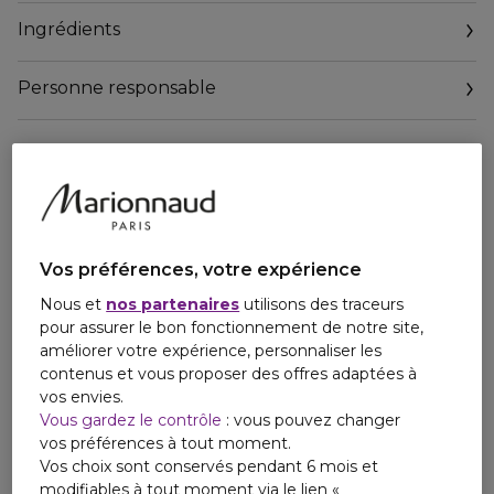
sur la paupière et le rend facile à appliquer en un passage.
Ingrédients
Une fois fixée, cette ligne, très longue tenue, est
waterproof.
Personne responsable
Dès 4 semaines d'application, la qualité des cils est
améliorée grâce au Peptide Vitaminé présent dans la
formule. Même après le démaquillage, les cils nus sont
densifiés, allongés, revitalisés et renforcés, tout
simplement plus beaux.
Tolérance testée sous contrôle ophtalmologique. Convient
aux yeux sensibles et porteurs de lentilles.
Vos préférences, votre expérience
Nous et
nos partenaires
utilisons des traceurs
pour assurer le bon fonctionnement de notre site,
améliorer votre expérience, personnaliser les
contenus et vous proposer des offres adaptées à
vos envies.
Vous gardez le contrôle
: vous pouvez changer
vos préférences à tout moment.
Vos choix sont conservés pendant 6 mois et
modifiables à tout moment via le lien «