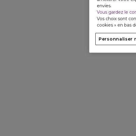
envies.
Vous gardez le co
Vos choix sont con
cookies » en bas 
Personnaliser 