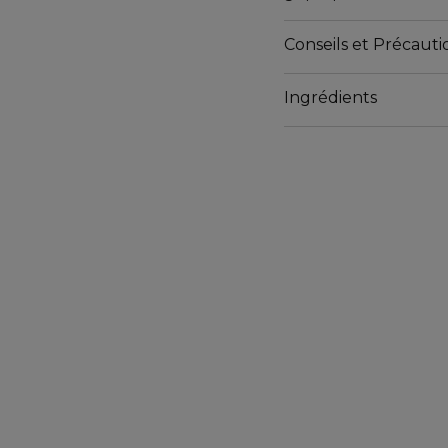
¹Evaluation clinique s
Conseils et Précautio
Ingrédients