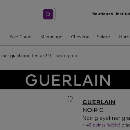
Boutiques
Institu
e
Soin Corps
Maquillage
Cheveux
Solaire
Hom
liner graphique tenue 24h - waterproof
GUERLAIN
NOIR G
Noir g eyeliner g
48 points fidélité
grâc