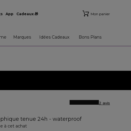
ts
App
Cadeaux 🎁
Mon panier
me
Marques
Idées Cadeaux
Bons Plans
2 avis
raphique tenue 24h - waterproof
e à cet achat