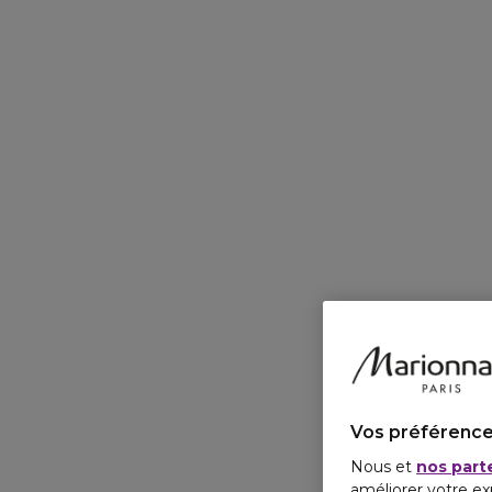
Vos préférence
Nous et
nos part
améliorer votre ex