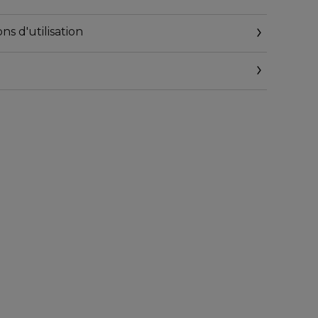
ur 25 femmes caucasiennes.
ns d'utilisation