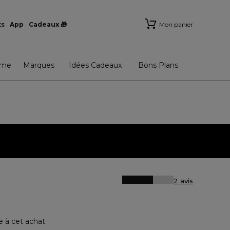
ts
App
Cadeaux 🎁
Mon panier
me
Marques
Idées Cadeaux
Bons Plans
2 avis
e à cet achat