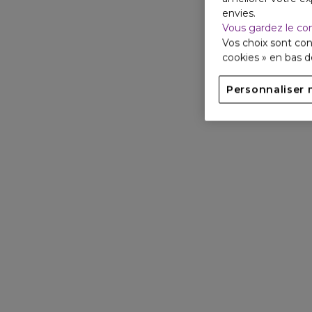
envies.
Vous gardez le co
Vos choix sont con
cookies » en bas 
Personnaliser 