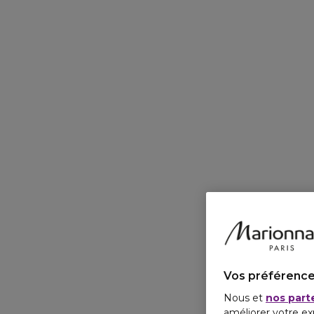
Vos préférence
Nous et
nos part
améliorer votre ex