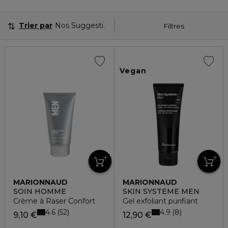
Trier par
Nos Suggestions
Filtres
Vegan
MARIONNAUD
MARIONNAUD
SOIN HOMME
SKIN SYSTÈME MEN
Crème à Raser Confort
Gel exfoliant purifiant
4.6
4.9
52
8
9,10 €
12,90 €