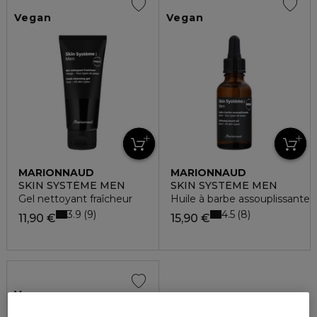
Vegan
Vegan
MARIONNAUD
MARIONNAUD
SKIN SYSTÈME MEN
SKIN SYSTÈME MEN
Gel nettoyant fraîcheur
Huile à barbe assouplissante
3.9
4.5
9
8
11,90 €
15,90 €
Vegan