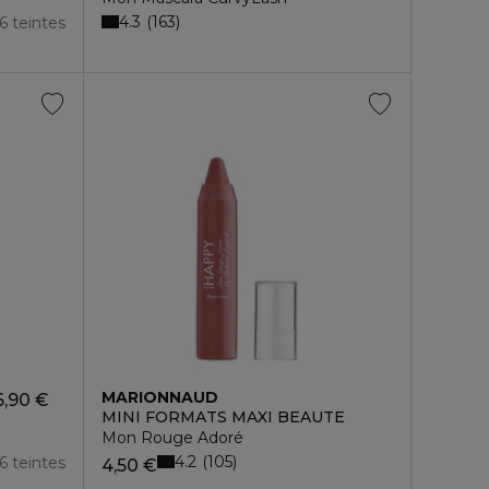
4.3
163
6 teintes
MARIONNAUD
6,90 €
MINI FORMATS MAXI BEAUTE
Mon Rouge Adoré
4.2
105
6 teintes
4,50 €