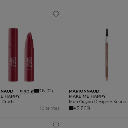
3.8
61
NNAUD
MARIONNAUD
9,90 €
E HAPPY
MAKE ME HAPPY
 Crush
Mon Crayon Designer Sourcil
4.3
106
10 teintes