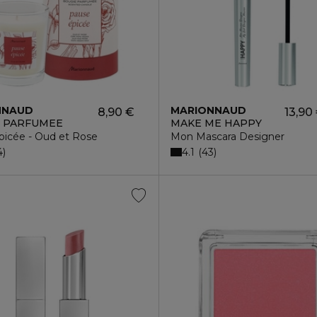
NNAUD
MARIONNAUD
8,90 €
13,90
 PARFUMEE
MAKE ME HAPPY
picée - Oud et Rose
Mon Mascara Designer
4.1
4
43