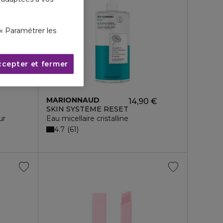
« Paramétrer les
ccepter et fermer
MARIONNAUD
14,90 €
SKIN SYSTÈME RESET
ur
Eau micellaire cristalline
4.7
61