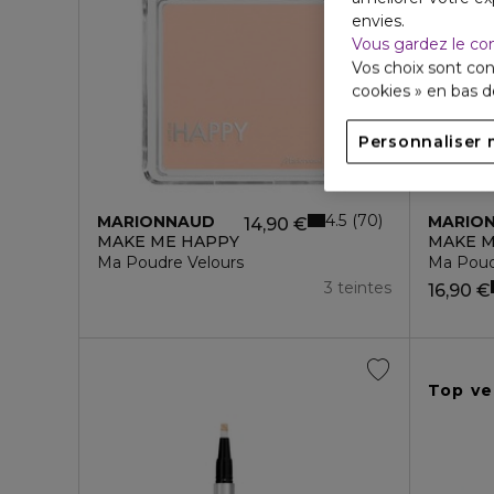
envies.
Vous gardez le co
Vos choix sont con
cookies » en bas 
Personnaliser 
4.5
70
MARIONNAUD
MARIO
14,90 €
MAKE ME HAPPY
MAKE M
Ma Poudre Velours
Ma Poud
3 teintes
16,90 €
Top ve