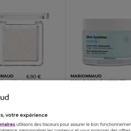
NNAUD
MARIONNAUD
6,90 €
E HAPPY
SKIN SYSTÈME HYDRATE
bre Soyeuse
Crème riche réhydratante jou
4.5
3
56
18 teintes
s, votre expérience
enaires
utilisons des traceurs pour assurer le bon fonctionnemen
périence, personnaliser les contenus et vous proposer des offre