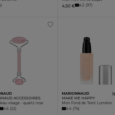
4.2
4
97
4,50 €
NNAUD
MARIONNAUD
1
NAUD ACCESSOIRES
MAKE ME HAPPY
eau visage - quartz rose
Mon Fond de Teint Lumière
4.6
4.4
22
76