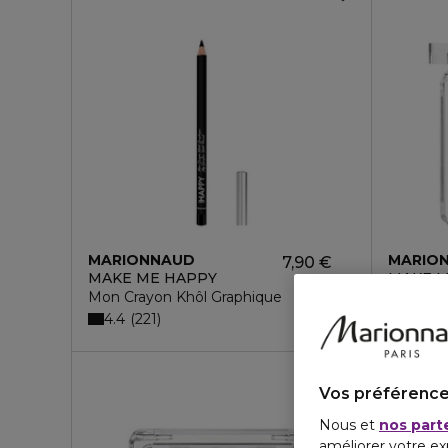
MARIONNAUD
MARIO
7,90 €
MAKE ME HAPPY
MAKE M
Mon Crayon Khôl Graphique
Mon Om
4.4
4.1
221
11
3 teintes
Vos préférence
Nous et
nos part
améliorer votre ex