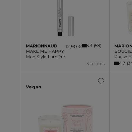
3.3
58
MARIONNAUD
MARIO
12,90 €
MAKE ME HAPPY
BOUGIE
Mon Stylo Lumière
Pause E
4.7
3
3 teintes
Vegan