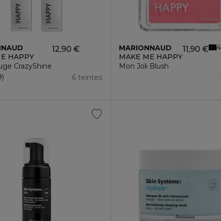
4
NNAUD
MARIONNAUD
12,90 €
11,90 €
E HAPPY
MAKE ME HAPPY
ge CrazyShine
Mon Joli Blush
9
6 teintes