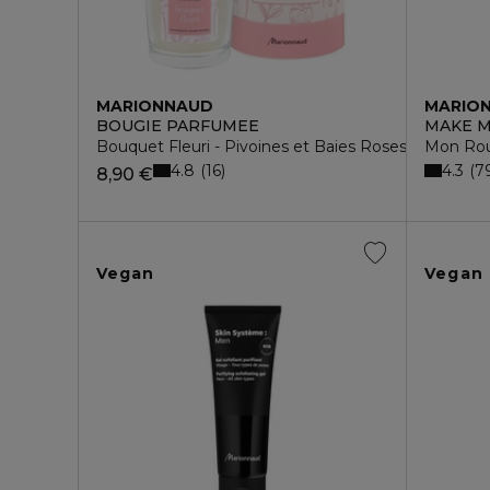
MARIONNAUD
MARIO
BOUGIE PARFUMEE
MAKE M
Bouquet Fleuri - Pivoines et Baies Roses
Mon Rou
4.8
4.3
16
7
8,90 €
Vegan
Vegan