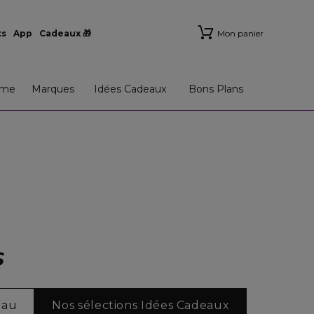
ts
App
Cadeaux 🎁
Mon panier
me
Marques
Idées Cadeaux
Bons Plans
S
eau
Nos sélections Idées Cadeaux