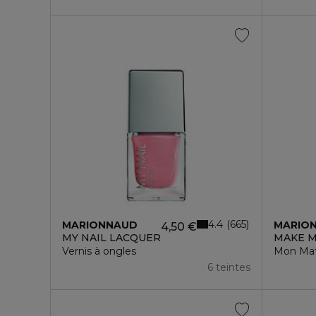
4.4
665
MARIONNAUD
MARIO
4,50 €
MY NAIL LACQUER
MAKE M
Vernis à ongles
Mon Mat
6 teintes