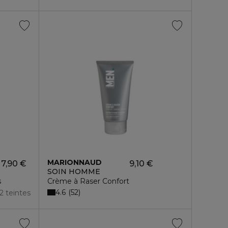
MARIONNAUD
7,90 €
9,10 €
SOIN HOMME
s
Crème à Raser Confort
4.6
52
2 teintes