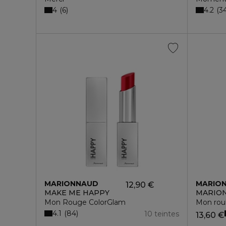
4
4.2
6
3
MARIONNAUD
MARIO
12,90 €
MAKE ME HAPPY
MARION
Mon Rouge ColorGlam
Mon roul
4.1
84
10 teintes
13,60 €