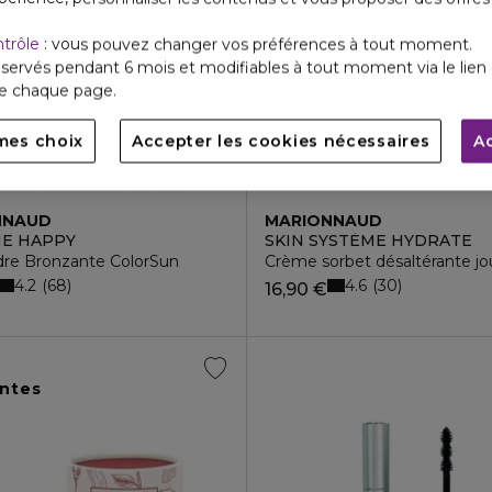
ntrôle
: vous pouvez changer vos préférences à tout moment.
servés pendant 6 mois et modifiables à tout moment via le lien 
de chaque page.
mes choix
Accepter les cookies nécessaires
A
NNAUD
MARIONNAUD
E HAPPY
SKIN SYSTÈME HYDRATE
re Bronzante ColorSun
Crème sorbet désaltérante jo
4.2
4.6
68
30
16,90 €
ntes