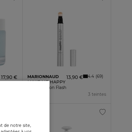
4.4
69
MARIONNAUD
17,90 €
13,90 €
MAKE ME HAPPY
r
Mon Cushion Flash
3 teintes
t de notre site,
s adaptées à vos