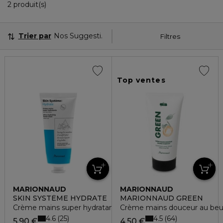
2 Produits Affichés
2 produit(s)
Trier par
Nos Suggestions
Filtres
Top ventes
MARIONNAUD
MARIONNAUD
SKIN SYSTÈME HYDRATE
MARIONNAUD GREEN
Crème mains super hydratante
Crème mains douceur au beur
4.6
4.5
25
64
5,90 €
4,50 €