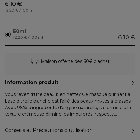
6,10 €
12,20 € / 100 ml
50ml
6,10 €
12,20 € / 100 ml
Livraison offerte dès 60€ d’achat
Information produit
Vous rêvez d’une peau bien nette? Ce masque purifiant à
base d’argile blanche est l’allié des peaux mixtes à grasses.
Avec 98% d’ingrédients d’origine naturelle, sa formule à la
texture crémeuse élimine les impuretés, respecte
l’équilibre de la peau et contribue à diminuer l’excès de
sébum pour une peau plus nette et matifiée.
Conseils et Précautions d'utilisation