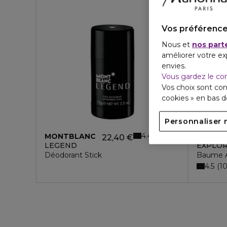
Vos préférence
Nous et
nos part
améliorer votre ex
envies.
Vous gardez le co
Vos choix sont con
cookies » en bas 
Personnaliser 
4.4
16
MONTBLANC
MONTB
22,40 €
LEGEND
EXPLO
Déodorant Stick
Baume 
4.5
1