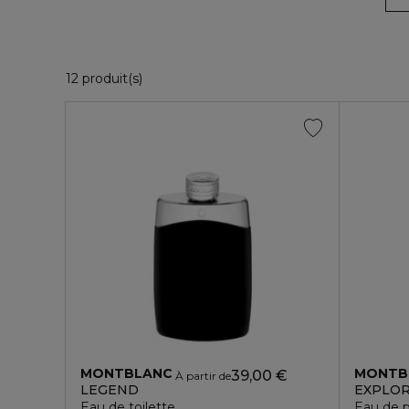
12 Produits Affichés
12 produit(s)
MONTBLANC
MONTB
39,00 €
À partir de
LEGEND
EXPLO
Eau de toilette
Eau de 