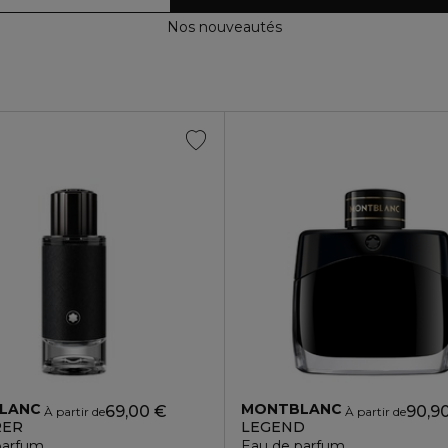
Nos nouveautés
LANC
MONTBLANC
69,00 €
90,9
À partir de
À partir de
RER
LEGEND
parfum
Eau de parfum