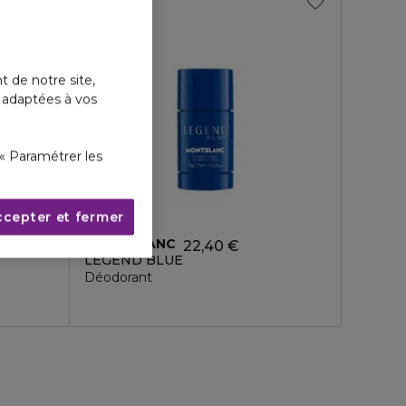
t de notre site,
s adaptées à vos
« Paramétrer les
ccepter et fermer
MONTBLANC
€
22,40 €
LEGEND BLUE
Déodorant