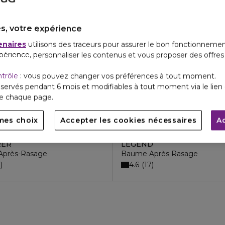
s, votre expérience
enaires
utilisons des traceurs pour assurer le bon fonctionnemen
périence, personnaliser les contenus et vous proposer des offre
ntrôle
: vous pouvez changer vos préférences à tout moment.
servés pendant 6 mois et modifiables à tout moment via le lien 
de chaque page.
mes choix
Accepter les cookies nécessaires
A
LANC
MONTBLANC
29,50 €
30,70 
RER
LEGEND
Après-Rasage
Baume Après Rasage
4.6
0
17