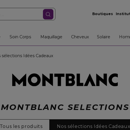
Boutiques
Institu
e
Soin Corps
Maquillage
Cheveux
Solaire
Hom
 sélections Idées Cadeaux
MONTBLANC SELECTIONS
Tous les produits
Nos sélections Idées Cadeau