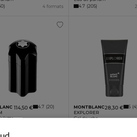
4.7
50
205
4 formats
4.7
5
20
4
LANC
MONTBLANC
114,50 €
28,30 €
M
EXPLORER
oilette
Gel douche