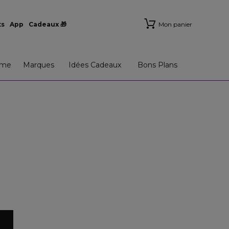
ts
App
Cadeaux 🎁
Mon panier
me
Marques
Idées Cadeaux
Bons Plans
x