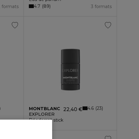
4.7
89
2 formats
3 formats
4.6
23
MONTBLANC
22,40 €
EXPLORER
Déodorant stick