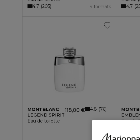
4.7
4.7
205
2
4 formats
4.8
76
MONTBLANC
MONTB
118,00 €
LEGEND SPIRIT
EMBLE
Eau de toilette
Eau de T