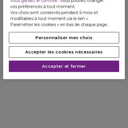
Vous gardez le contrôle
: vous pouvez changer
étreint délicatement votre corps. Au contact de la peau, le
vos préférences à tout moment.
parfum exhale des notes épicées de baies roses
Vos choix sont conservés pendant 6 mois et
entremêlées à un bouquet abstrait de fleurs blanches.
modifiables à tout moment via le lien «
Ce parfum sensuel développe une signature olfactive dont
Paramétrer les cookies » en bas de chaque page.
le coeur de musc est exalté par les notes florales plus
intenses de l'huile de rose précieuse et de la fleur d'oranger
Personnaliser mes choix
lumineuse.
En notes de fond, la composition révèle les arômes
voluptueux de la fève tonka, associés à la douceur du bois
Accepter les cookies nécessaires
de cèdre et du patchouli.
En résulte un parfum sensuel à l'effet seconde peau.
Accepter et fermer
Un flacon de parfum pour femme aux teintes roses nudes
Le flacon iconique de for her se pare de nuances roses
nudes et d'un fini givré délicat, le tout surmonté d'un capot
rose pâle mat assorti. Ses lignes élégantes reflètent la
féminité intemporelle du parfum qu'il renferme.
Comment se parfumer : un rituel de bien-être
Succombez au rituel de parfumage L'art du musc et
offrez-vous une expérience de bien-être toute en