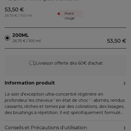
53,50 €
Point
26,75 € / 100 ml
rouge
200ML
53,50 €
26,75 € / 100 ml
Livraison offerte dès 60€ d’achat
Information produit
Le soin d'exception ultra-concentré régénère en
profondeur les cheveux ' en état de choc ' : abimés, rendus
cassants, rêches et ternes par des colorations, des lissages,
des brushings à répétition. Il est spécifiquement formulé
pour les cheveux normaux à fins, et gorgé de trois actifs
restructurants d'origine naturelle. La chevelure trouve un
Conseils et Précautions d'utilisation