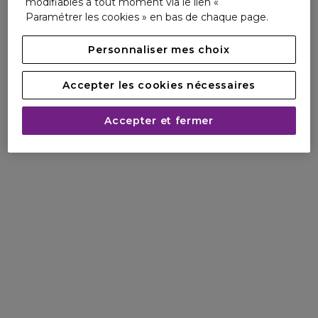
modifiables à tout moment via le lien «
Emballage non recyclable
Paramétrer les cookies » en bas de chaque page.
Formule biodégradable**
Personnaliser mes choix
89% d'ingrédients d'origine naturelle*****
**Selon le test OCDE 301B
*****Hors gaz
Accepter les cookies nécessaires
Fabriqué dans une usine certifiée pour l'environnement***
Accepter et fermer
Plante issue de l'agriculture biologique
***Selon la norme ISO 14001 ou ECOVADIS