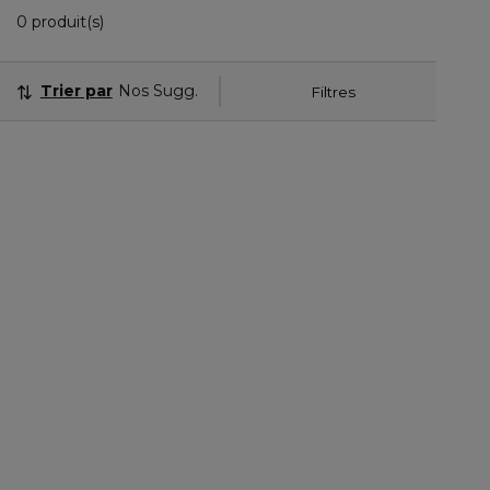
0 Produits Affichés
0 produit(s)
Trier par
Nos Suggestions
Filtres