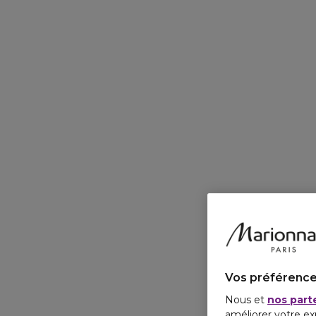
Vos préférence
Nous et
nos part
améliorer votre ex