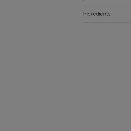
Enrichie au beurre de K
Bienfaisante Vanille Sol
Ingrédients
Ni grasse ni collante, 
pour des mains nourries
des cuticules assouplies