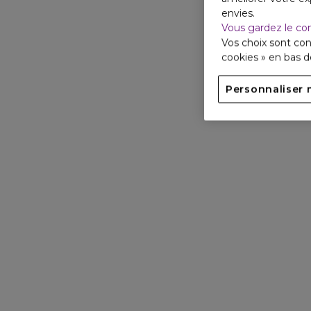
envies.
Vous gardez le co
Vos choix sont con
cookies » en bas 
Personnaliser 