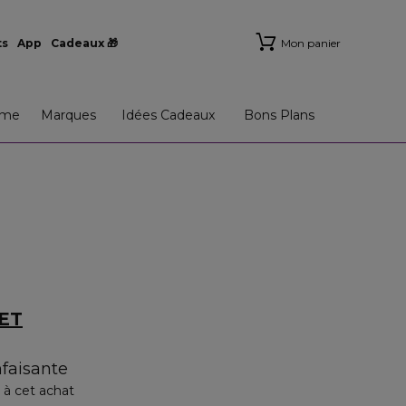
ts
App
Cadeaux 🎁
Mon panier
me
Marques
Idées Cadeaux
Bons Plans
ET
faisante
 à cet achat