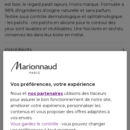
est lissé, le regard paraît rajeuni, moins marqué. Formulée à
98% d'ingrédients d'origine naturelle et sans parfum.
Testée sous contrôle dermatologique et ophtalmologique.
- les patchs : ces patchs en silicone pour le contour des
yeux sont lavables et réutilisables. Une fois lavés et séchés,
conservez-les dans leur boite en métal.
Ingrédients
Vos préférences, votre expérience
Nous et
nos partenaires
utilisons des traceurs
pour assurer le bon fonctionnement de notre site,
améliorer votre expérience, personnaliser les
contenus et vous proposer des offres adaptées à
vos envies.
Vous gardez le contrôle
: vous pouvez changer
vos préférences à tout moment.