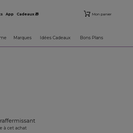
ts
App
Cadeaux 🎁
Mon panier
me
Marques
Idées Cadeaux
Bons Plans
 raffermissant
e à cet achat