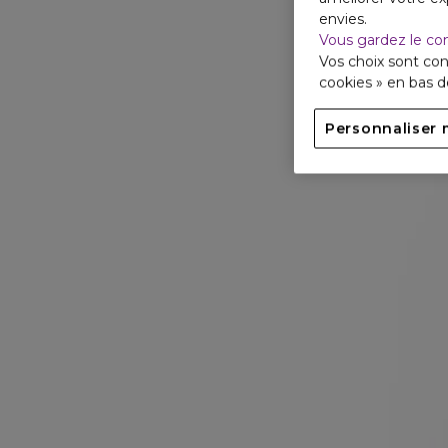
envies.
Vous gardez le co
Vos choix sont con
cookies » en bas 
Personnaliser 