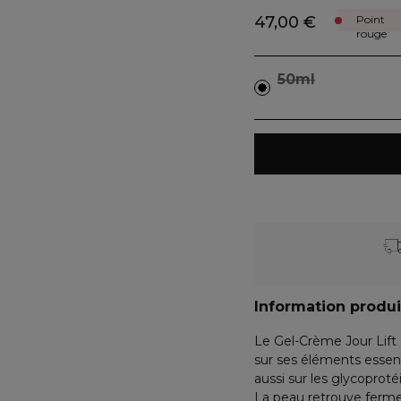
47,00 €
Point
rouge
50ml
Information produi
Le Gel-Crème Jour Lift 
sur ses éléments essenti
aussi sur les glycoprot
La peau retrouve fermeté