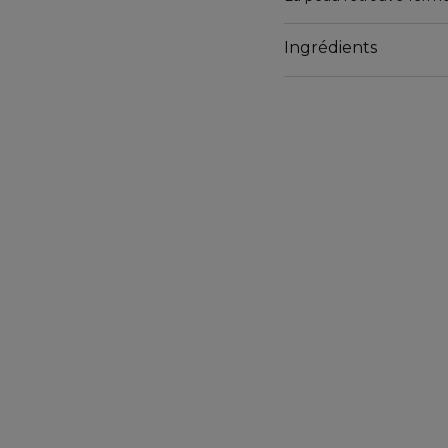
La texture ultra-légère
Raffermissant offre un 
Ingrédients
sensation peau nue. Fo
tendance grasse*.
*testé sous contrôle d