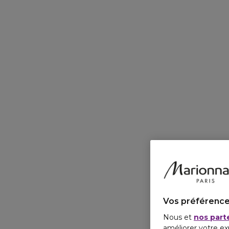
Vos préférence
Nous et
nos part
améliorer votre ex