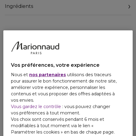
protéines messagères clés dans le vieillissement cutané :
Ingrédients
La protéine [FOXO] préserve l’intégrité des cellules
souches
La protéine [GDF-11] répare les cellules sénescentes
La protéine [NRF-2] renforce la vitalité des cellules actives
La formule est enrichie en Niacinamide pour prévenir et
corriger les taches, en Acide Hyaluronique pour hydrater
instantanément et lisser les rides et en Beurre de Karité
pour nourrir intensément et apporter du confort à la peau.
Vos préférences, votre expérience
Une efficacité constatée par les femmes dès 28 jours
Nous et
nos partenaires
utilisons des traceurs
d’utilisation* :
pour assurer le bon fonctionnement de notre site,
81% les rides sont lissées
améliorer votre expérience, personnaliser les
97% la peau est plus tonique
contenus et vous proposer des offres adaptées à
93% la peau est plus lumineuse
vos envies.
*Etude clinique sur 30 femmes, % de satisfaction
Vous gardez le contrôle
: vous pouvez changer
vos préférences à tout moment.
Vos choix sont conservés pendant 6 mois et
modifiables à tout moment via le lien «
Paramétrer les cookies » en bas de chaque page.