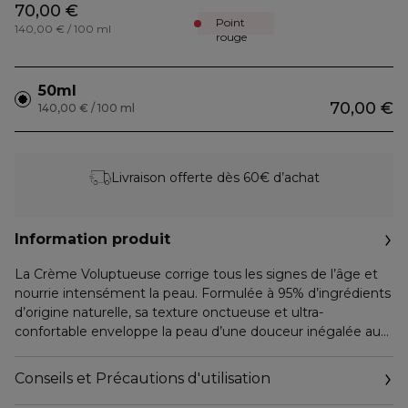
70,00 €
Point
140,00 € / 100 ml
rouge
50ml
70,00 €
140,00 € / 100 ml
Livraison offerte dès 60€ d’achat
Information produit
La Crème Voluptueuse corrige tous les signes de l’âge et
nourrie intensément la peau. Formulée à 95% d’ingrédients
d’origine naturelle, sa texture onctueuse et ultra-
confortable enveloppe la peau d’une douceur inégalée au
fini velours. Convient aux peaux normales à sèches.
Conseils et Précautions d'utilisation
Au cœur de la formule, la Technologie [F.G.N.] cible 3