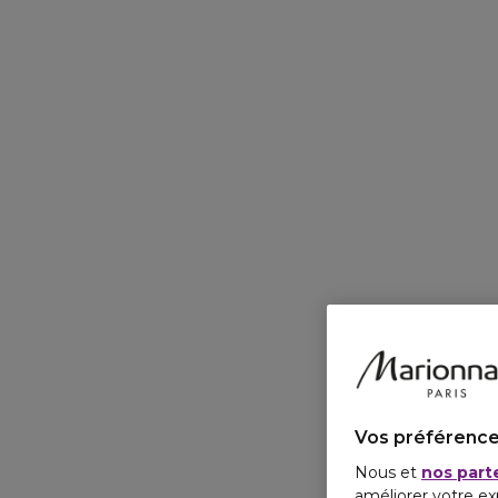
Vos préférence
Nous et
nos part
améliorer votre ex