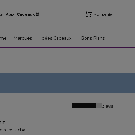
ts
App
Cadeaux 🎁
Mon panier
me
Marques
Idées Cadeaux
Bons Plans
3 avis
it
e à cet achat