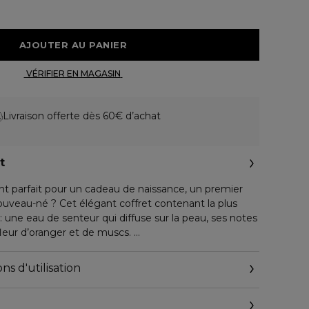
 AJOUTER AU PANIER 
 VÉRIFIER EN MAGASIN 
Livraison offerte dès 60€ d’achat
t
nt parfait pour un cadeau de naissance, un premier
ouveau-né ? Cet élégant coffret contenant la plus
: une eau de senteur qui diffuse sur la peau, ses notes
 fleur d’oranger et de muscs.
à partager avec le plus doux des doudous : un
abillé de bleu.
ns d'utilisation