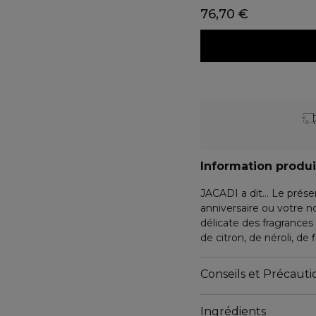
76,70 €
Information produi
JACADI a dit… Le prése
anniversaire ou votre n
délicate des fragrances 
de citron, de néroli, de
Un moment de douceur 
ravissant ourson, tout h
Conseils et Précautio
Ingrédients