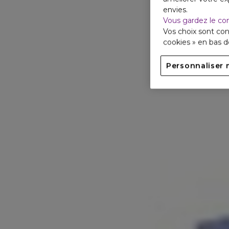
envies.
Vous gardez le co
Vos choix sont con
cookies » en bas 
Personnaliser 