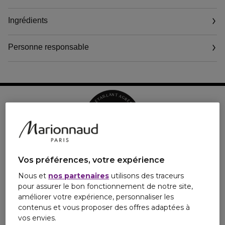
qu'il y a autant d'allures que de femmes.
Un parfum fleuri-suave-oriental, mystérieux, fascinant.
Ingrédients
Il dévoile ses six facettes de façon unique sur chaque femme.
Les notes orientales donnent le ton de cette composition
Personne responsable
sensuelle et enveloppante où s'entrelacent la rose, l'encens et le
patchouli ambré.
Email
www.chanel.com
Vos préférences, votre expérience
Nous et
nos partenaires
utilisons des traceurs
pour assurer le bon fonctionnement de notre site,
améliorer votre expérience, personnaliser les
contenus et vous proposer des offres adaptées à
vos envies.