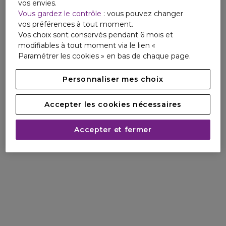
vos envies.
l'iconique polo et des parfums L.12.12.
Vous gardez le contrôle
: vous pouvez changer
vos préférences à tout moment.
Made In France, cette fragrance a été créée grâce au
Vos choix sont conservés pendant 6 mois et
savoir-faire français.
modifiables à tout moment via le lien «
Paramétrer les cookies » en bas de chaque page.
Personnaliser mes choix
Accepter les cookies nécessaires
Accepter et fermer