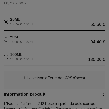
158,57 € / 100 ml
35ML
55,50 €
158,57 € / 100 ml
50ML
94,40 €
188,80 € / 100 ml
100ML
130,00 €
130,00 € / 100 ml
Livraison offerte dès 60€ d’achat
Information produit
L'Eau de Parfum L.12.12 Rose, inspirée du polo iconique
Lacoste, révèle une féminité affirmée à travers un parfum